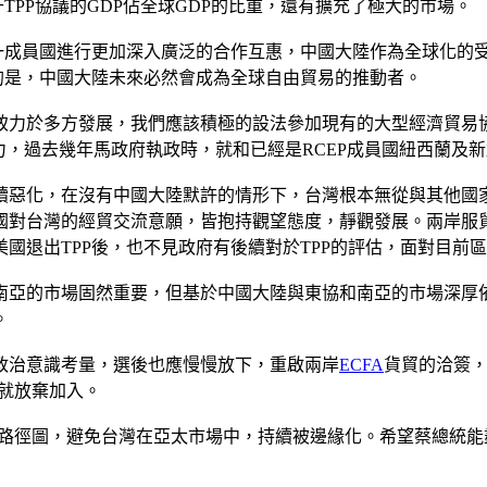
TPP協議的GDP佔全球GDP的比重，還有擴充了極大的市場。
減一成員國進行更加深入廣泛的合作互惠，中國大陸作為全球化的
的是，中國大陸未來必然會成為全球自由貿易的推動者。
致力於多方發展，我們應該積極的設法參加現有的大型經濟貿易
力，過去幾年馬政府執政時，就和已經是RCEP成員國紐西蘭及
續惡化，在沒有中國大陸默許的情形下，台灣根本無從與其他國家
國對台灣的經貿交流意願，皆抱持觀望態度，靜觀發展。兩岸服
國退出TPP後，也不見政府有後續對於TPP的評估，面對目前
南亞的市場固然重要，但基於中國大陸與東協和南亞的市場深厚
。
政治意識考量，選後也應慢慢放下，重啟兩岸
ECFA
貨貿的洽簽，
難就放棄加入。
一的路徑圖，避免台灣在亞太市場中，持續被邊緣化。希望蔡總統