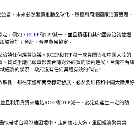
受益者，未來必然繼續推動全球化，積極和周邊國家洽簽雙邊、
協定，例如，
RCEP
和TPP減一，並且積極和其他國家洽談雙邊
新加坡簽訂了台紐、台星貿易協定。
洽談任何經貿協議。RCEP和TPP減一成員國皆和中國大陸的
貿、貨貿爭議已嚴重影響台灣對外經貿的談判進展，台灣在台紐
區域經濟的狀況，政府沒有任何具體有效的作法。
依賴性，想在東協和南亞穩定發展，必然要維持和中國大陸良好
並且利用貨貿來連結RCEP和TPP減一，必定能產生一定的助
能盡快帶領台灣脫離困境中，走向康莊大道，重回經濟繁榮榮