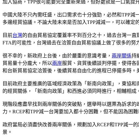
加入協商，TPP很可能要完全重新來過，但好處就是一口氣提升
中國大陸不只內需旺盛，出口需求也十分強勁，必然和TPP
多邊經貿協議。不論大陸未來是否加入TPP減減一，可以確定
目前
台灣
的自由貿易協定覆蓋率不到百分之十，過去台灣一直
FTA的可能性，台灣過去在洽簽自由貿易協議上做了很多的努
很不幸的，新政府上台後，由於嚴重的意識考量，
兩岸關係
持
貿易量十分龐大，所以
兩岸
服貿、貨貿後續談判停擺，使得各
和台新貿易協定洽簽後，後續貿易自由化的進程已停擺多時。美
目前政府主要推廣的區域經濟政策為「新南向政策」，東協和
的經貿關係，「新南向政策」和西進必須同時進行，相輔相成
現階段應盡早找到兩岸關係的突破點，選舉時以選票為訴求的
力。RCEP和TPP減一台灣要加入都十分困難，但不能因為困
政府當局必須盡快改善兩岸關係，規劃加入RCEP和TPP減
景。