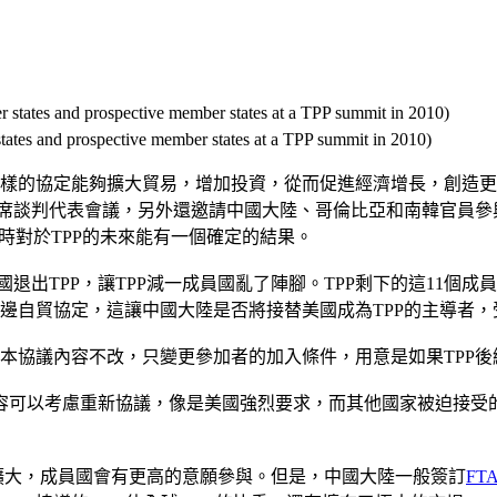
nd prospective member states at a TPP summit in 2010)
這樣的協定能夠擴大貿易，增加投資，從而促進經濟增長，創造
開首席談判代表會議，另外還邀請中國大陸、哥倫比亞和南韓官員
時對於TPP的未來能有一個確定的結果。
國退出TPP，讓TPP減一成員國亂了陣腳。TPP剩下的這11
邊自貿協定，這讓中國大陸是否將接替美國成為TPP的主導者，
P原本協議內容不改，只變更參加者的加入條件，用意是如果TPP
容可以考慮重新協議，像是美國強烈要求，而其他國家被迫接受
擴大，成員國會有更高的意願參與。但是，中國大陸一般簽訂
FT