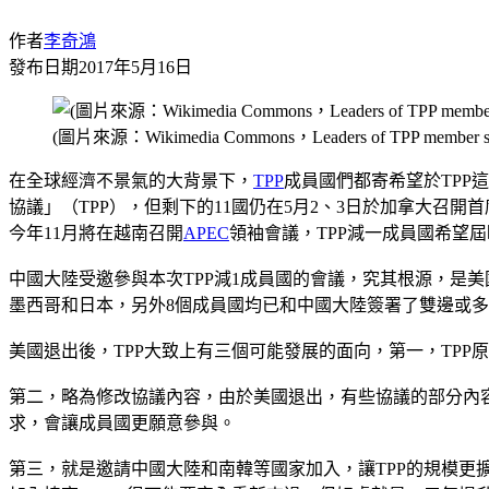
作者
李奇鴻
發布日期
2017年5月16日
(圖片來源：Wikimedia Commons，Leaders of TPP member states a
在全球經濟不景氣的大背景下，
TPP
成員國們都寄希望於TPP
協議」（TPP），但剩下的11國仍在5月2、3日於加拿大召
今年11月將在越南召開
APEC
領袖會議，TPP減一成員國希望屆
中國大陸受邀參與本次TPP減1成員國的會議，究其根源，是美
墨西哥和日本，另外8個成員國均已和中國大陸簽署了雙邊或多
美國退出後，TPP大致上有三個可能發展的面向，第一，TP
第二，略為修改協議內容，由於美國退出，有些協議的部分內
求，會讓成員國更願意參與。
第三，就是邀請中國大陸和南韓等國家加入，讓TPP的規模更