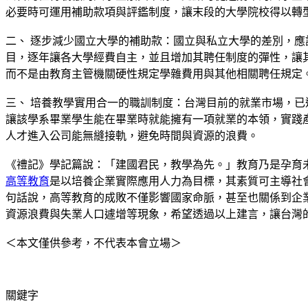
必要時可運用補助款項與評鑑制度，讓末段的大學院校得以轉
二、 逐步減少國立大學的補助款：國立與私立大學的差別，
目，逐年讓各大學經費自主，並且增加其聘任制度的彈性，讓
而不是由教育主管機關硬性規定學雜費用與其他相關聘任規定
三、 培養教學實用合一的職訓制度：台灣目前的就業市場，
讓該學系畢業學生能在畢業時就能擁有一項就業的本領，實踐
人才進入公司能無縫接軌，避免時間與資源的浪費。
《禮記》學記篇說：「建國君民，教學為先。」教育乃是孕育
高等教育
是以培養企業實際應用人力為目標，其素質可主導社
句話說，高等教育的成敗不僅影響國家命脈，甚至也關係到企
資源浪費與失業人口遽增等現象，希望透過以上建言，讓台灣
＜本文僅供參考，不代表本會立場＞
關鍵字