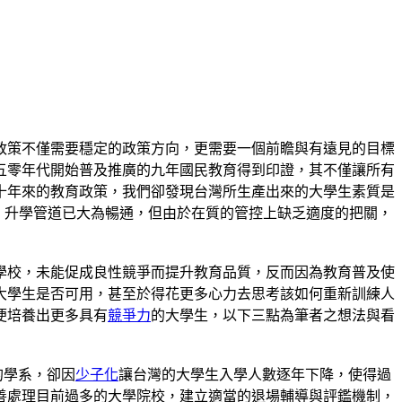
政策不僅需要穩定的政策方向，更需要一個前瞻與有遠見的目標
五零年代開始普及推廣的九年國民教育得到印證，其不僅讓所有
十年來的教育政策，我們卻發現台灣所生產出來的大學生素質是
，升學管道已大為暢通，但由於在質的管控上缺乏適度的把關，
學校，未能促成良性競爭而提升教育品質，反而因為教育普及使
大學生是否可用，甚至於得花更多心力去思考該如何重新訓練人
便培養出更多具有
競爭力
的大學生，以下三點為筆者之想法與看
的學系，卻因
少子化
讓台灣的大學生入學人數逐年下降，使得過
善處理目前過多的大學院校，建立適當的退場輔導與評鑑機制，