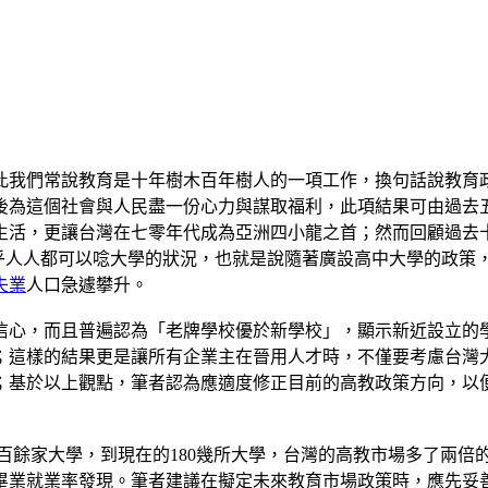
此我們常說教育是十年樹木百年樹人的一項工作，換句話說教育
後為這個社會與人民盡一份心力與謀取福利，此項結果可由過去
生活，更讓台灣在七零年代成為亞洲四小龍之首；然而回顧過去
幾乎人人都可以唸大學的狀況，也就是說隨著廣設高中大學的政策
失業
人口急遽攀升。
信心，而且普遍認為「老牌學校優於新學校」，顯示新近設立的
；這樣的結果更是讓所有企業主在晉用人才時，不僅要考慮台灣
；基於以上觀點，筆者認為應適度修正目前的高教政策方向，以
的百餘家大學，到現在的180幾所大學，台灣的高教市場多了兩倍
畢業就業率發現。筆者建議在擬定未來教育市場政策時，應先妥