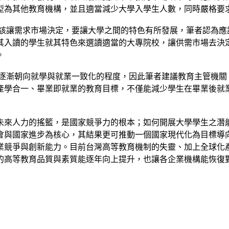
型為其他教育機構，並且適當減少大學入學生人數，同時嚴格要
應該讓需求市場決定，要讓大學之間的特色有所發展，筆者認為應
其入讀的學生就其特色來選讀適當的大專院校，讓供需市場去決
。
已逐漸朝向就學與就業一致化的程度，因此筆者建議教育主管機關
產學合一、畢業即就業的教育目標，不僅能減少學生在畢業後就
未來人力的搖籃，是國家競爭力的根本；如何開展大學學生之潛
會與國家進步為核心，其結果更可推動一個國家現代化為目標導
業競爭與創新能力。目前台灣高等教育機制的失靈、加上全球化
的高等教育品質與素質能逐年向上提升，也讓各企業機構能恢復