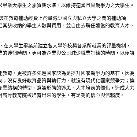
求畢業大學生之素質與水準，以維持適當且具競爭力之大學生。
該在教育補助經費上酌量減少國立與私立大學之間的補助項
定其該收納的學生人數與費用，並自由去聘任適當的教育人才，
，在大學生畢業前建立各大學院校與各系所就業的評量機制，
業的迷惘時間，更可為企業與公司減少職業訓練的時間，以便讓
能教育，更被許多先進國家認為是提升國家競爭力的基石，因為
向；沒有良好教育品質與執行力，就沒有現代化國家競爭力；換
產業結構的轉型、意識形態的迷思、人才培育的僵化，造成人力
對高等教育院校培育出來的學生，有足夠的信心與信賴度。