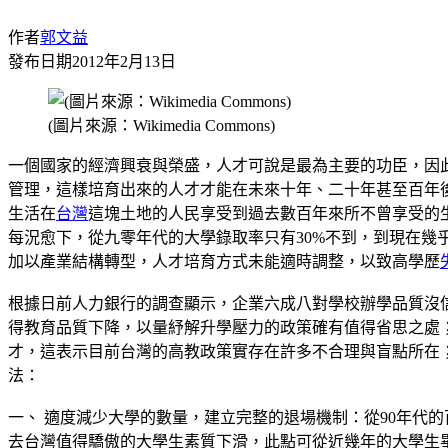
作者
郭文益
發布日期
2012年2月13日
(圖片來源：Wikimedia Commons)
一個國家的經濟興衰與榮盛，人才可說是最為主要的功臣，因
管理，這樣培育出來的人才才能在未來十年、二十年甚至百年
生活在
台灣
這塊土地的人民享受到過去數百年來所不曾享受的
每況愈下，從九零年代的大學錄取率只有30%不到，到現在
加以產業結構轉型，人才培育方式未能適時調整，以致高學歷
根據日前人力銀行的調查顯示，企業六成八對學校辦學品質沒
得教育品質下降，以量紓解升學壓力的政策確有值得省思之處
才，這表示目前台灣的高教政策實存在許多不合理與盲點所在
法：
一、 適度減少大學的數量，建立完整的退場機制：從90年代
去台灣值得驕傲的大學生素質下滑，此點可從近幾年的大學生