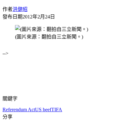
作者
洪健昭
發布日期
2012年2月24日
(圖片來源：翻拍自三立新聞。)
-->
關鍵字
Referendum Act
US beef
TIFA
分享