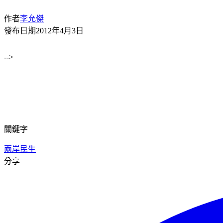
作者
李允傑
發布日期
2012年4月3日
-->
關鍵字
兩岸民生
分享