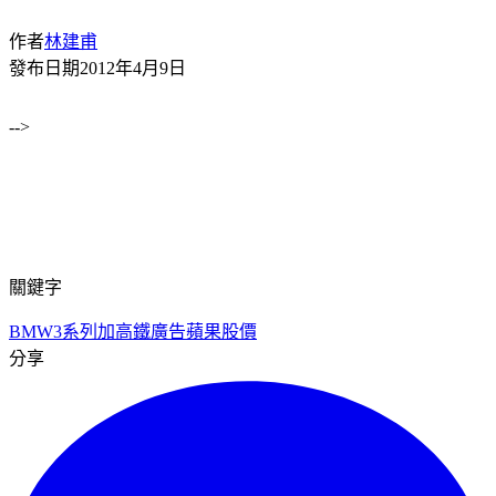
作者
林建甫
發布日期
2012年4月9日
-->
關鍵字
BMW3系列加
高鐵廣告
蘋果股價
分享