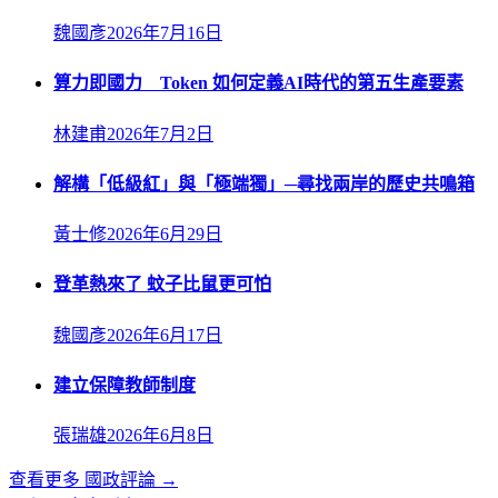
魏國彥
2026年7月16日
算力即國力 Token 如何定義AI時代的第五生產要素
林建甫
2026年7月2日
解構「低級紅」與「極端獨」─尋找兩岸的歷史共鳴箱
黃士修
2026年6月29日
登革熱來了 蚊子比鼠更可怕
魏國彥
2026年6月17日
建立保障教師制度
張瑞雄
2026年6月8日
查看更多
國政評論
→