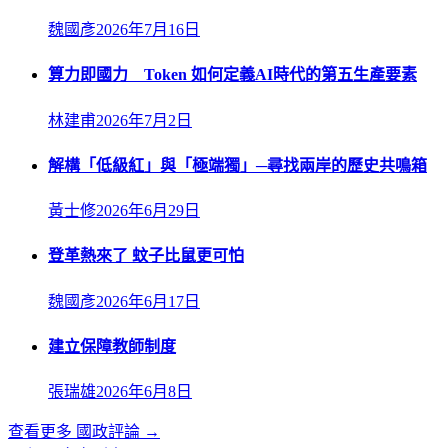
魏國彥
2026年7月16日
算力即國力 Token 如何定義AI時代的第五生產要素
林建甫
2026年7月2日
解構「低級紅」與「極端獨」─尋找兩岸的歷史共鳴箱
黃士修
2026年6月29日
登革熱來了 蚊子比鼠更可怕
魏國彥
2026年6月17日
建立保障教師制度
張瑞雄
2026年6月8日
查看更多
國政評論
→