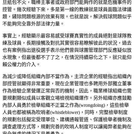
旦紙包不火，職棒主事者或政府部門能夠作的就是危機事件的
控管。幾次經驗下來，多是第一線的教練就是球員面臨法律議
題，鏟除問題根源的效果有限。也就是說，解決假球問題似乎
不能夠完全靠外部法律力量。
事實上，經驗顯示最容易感受球賽真實性的成員絕對是球隊教
練及球員，長期接觸及對抗其實很容易瞭解彼此的狀況，過去
也有案例指出退役選手表示他們曾與球團管理部門反應疑似放
水現象，但最後都不了了之，在情況持續惡化之下，就只能仰
賴公權力的介入。
為減少或降低組織內部不當作為，主流企業的經驗指出組織內
部控管就顯得非常重要，現在企業管理也多聘用外部獨立董事
作為檢驗企業營運正常與否的機制，因此，職業棒球組織也需
要規劃類似成員以客觀立場檢視組織運作。另外組織亦應鼓勵
內部人員勇於檢舉組織不正當之作為(wrongdoing)，這些檢舉
人員也都被稱為吹哨者(whistleblower)，同時，完整檢舉制度
的規劃包括擬定受理單位、建構通報管道、保護檢舉者機制及
調查處理方式等，規劃完善的吹哨人制度可以讓揭弊者能夠在
安全無慮的情況下見義勇為。