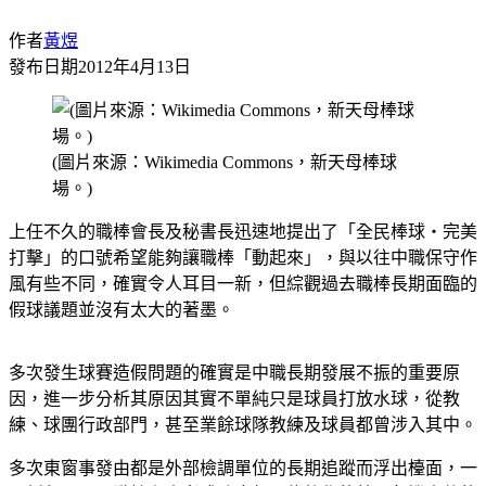
作者
黃煜
發布日期
2012年4月13日
(圖片來源：Wikimedia Commons，新天母棒球
場。)
上任不久的職棒會長及秘書長迅速地提出了「全民棒球‧完美
打擊」的口號希望能夠讓職棒「動起來」，與以往中職保守作
風有些不同，確實令人耳目一新，但綜觀過去職棒長期面臨的
假球議題並沒有太大的著墨。
多次發生球賽造假問題的確實是中職長期發展不振的重要原
因，進一步分析其原因其實不單純只是球員打放水球，從教
練、球團行政部門，甚至業餘球隊教練及球員都曾涉入其中。
多次東窗事發由都是外部檢調單位的長期追蹤而浮出檯面，一