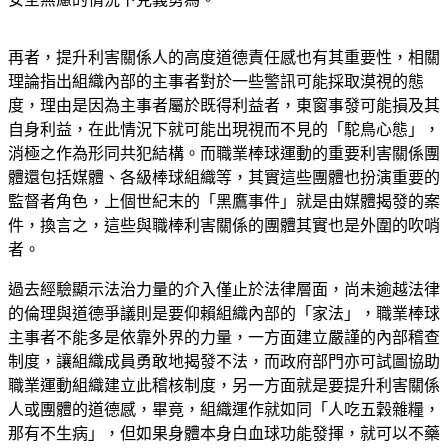
再者，提升利害關係人的高度道德責任感也有其重要性，相關
理論指出組織內部的主事者對於一些警訊可能採取漠視的態
度，理由是因為主事者屬於既得利益者，東窗事發可能損及其
自身利益，在此情況下就可能出現視而不見的「駝鳥心態」，
消極之作為形同共犯結構。而職業棒球運動的重要利害關係團
體還包括媒體、各級棒球組織等，其實這些團體也扮演重要的
監督者角色，上個世紀末的「黑鷹事件」就是由媒體揭發的案
件，換言之，這些與職棒利害關係的團體其實也是外圍的吹哨
者。
過去經驗顯示法治力量的介入僅止於法律層面，尚未逾越法律
的倫理與道德爭議則是要仰賴組織內部的「家法」，職業棒球
主事者不能多是依靠外界的力量，一方面建立嚴謹的內部稽查
制度，讓組織成員勇敢地揭發不法，而政府部門亦可試圖協助
職業運動組織建立此稽核制度，另一方面就是要提升利害關係
人或團體的道德感，畢竟，組織運作就如同「人吃五穀雜糧，
那有不生病」，但如果身體本身白血球功能發揮，就可以不藥