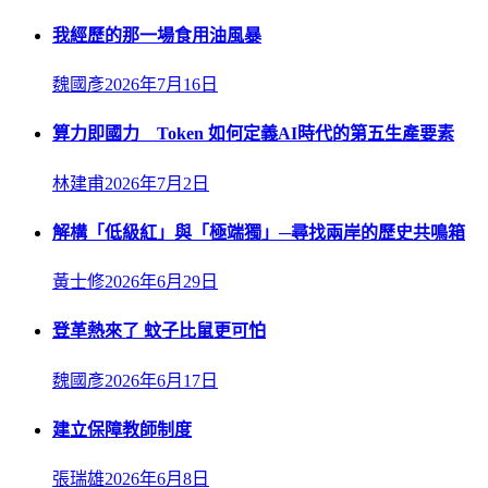
我經歷的那一場食用油風暴
魏國彥
2026年7月16日
算力即國力 Token 如何定義AI時代的第五生產要素
林建甫
2026年7月2日
解構「低級紅」與「極端獨」─尋找兩岸的歷史共鳴箱
黃士修
2026年6月29日
登革熱來了 蚊子比鼠更可怕
魏國彥
2026年6月17日
建立保障教師制度
張瑞雄
2026年6月8日