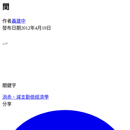
間
作者
聶建中
發布日期
2012年4月19日
-->
關鍵字
消赤、減支
勤儉經濟學
分享