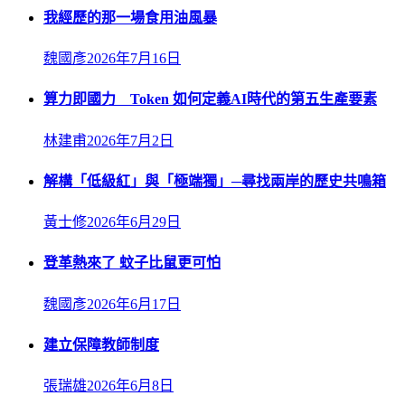
我經歷的那一場食用油風暴
魏國彥
2026年7月16日
算力即國力 Token 如何定義AI時代的第五生產要素
林建甫
2026年7月2日
解構「低級紅」與「極端獨」─尋找兩岸的歷史共鳴箱
黃士修
2026年6月29日
登革熱來了 蚊子比鼠更可怕
魏國彥
2026年6月17日
建立保障教師制度
張瑞雄
2026年6月8日