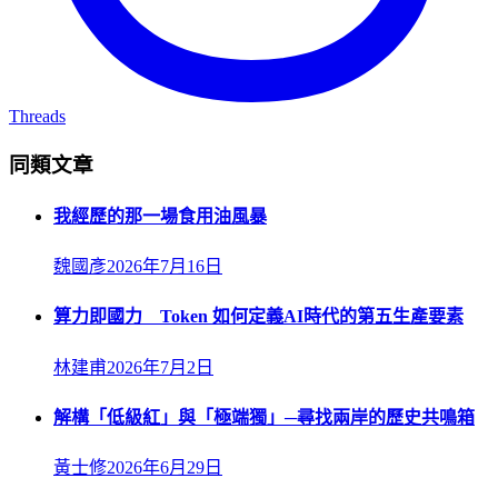
Threads
同類文章
我經歷的那一場食用油風暴
魏國彥
2026年7月16日
算力即國力 Token 如何定義AI時代的第五生產要素
林建甫
2026年7月2日
解構「低級紅」與「極端獨」─尋找兩岸的歷史共鳴箱
黃士修
2026年6月29日