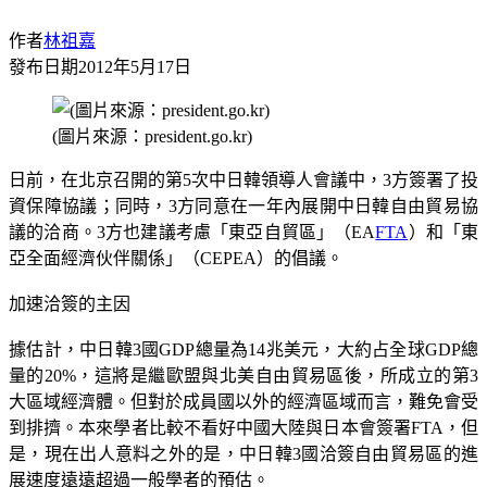
作者
林祖嘉
發布日期
2012年5月17日
(圖片來源：president.go.kr)
日前，在北京召開的第5次中日韓領導人會議中，3方簽署了投
資保障協議；同時，3方同意在一年內展開中日韓自由貿易協
議的洽商。3方也建議考慮「東亞自貿區」（EA
FTA
）和「東
亞全面經濟伙伴關係」（CEPEA）的倡議。
加速洽簽的主因
據估計，中日韓3國GDP總量為14兆美元，大約占全球GDP總
量的20%，這將是繼歐盟與北美自由貿易區後，所成立的第3
大區域經濟體。但對於成員國以外的經濟區域而言，難免會受
到排擠。本來學者比較不看好中國大陸與日本會簽署FTA，但
是，現在出人意料之外的是，中日韓3國洽簽自由貿易區的進
展速度遠遠超過一般學者的預估。