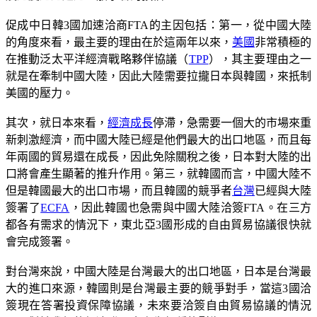
促成中日韓3國加速洽商FTA的主因包括：第一，從中國大陸
的角度來看，最主要的理由在於這兩年以來，
美國
非常積極的
在推動泛太平洋經濟戰略夥伴協議（
TPP
），其主要理由之一
就是在牽制中國大陸，因此大陸需要拉攏日本與韓國，來扺制
美國的壓力。
其次，就日本來看，
經濟成長
停滯，急需要一個大的市場來重
新刺激經濟，而中國大陸已經是他們最大的出口地區，而且每
年兩國的貿易還在成長，因此免除關稅之後，日本對大陸的出
口將會產生顯著的推升作用。第三，就韓國而言，中國大陸不
但是韓國最大的出口市場，而且韓國的競爭者
台灣
已經與大陸
簽署了
ECFA
，因此韓國也急需與中國大陸洽簽FTA。在三方
都各有需求的情況下，東北亞3國形成的自由貿易協議很快就
會完成簽署。
對台灣來說，中國大陸是台灣最大的出口地區，日本是台灣最
大的進口來源，韓國則是台灣最主要的競爭對手，當這3國洽
簽現在答署投資保障協議，未來要洽簽自由貿易協議的情況