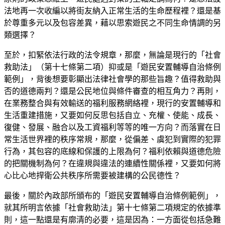
法地再一次收編以將街友納入正常生活的生命歷程裡？還是基
於尊重多元以及包容差異，藉以思索遊民之不同生命情調的另
類選擇？
至於，扣緊依法行政的法令規章，那麼，無論是現行的「社會
救助法」（第十七條第二項）抑或是「遊民安置輔導自治條例
範例」，背後想要彰顯出法律社會學的那些旨趣？值得救助與
否的道德兩判？還是公民地位與條件審查的相互角力？再則，
在業務整合與有效輸送的福利服務網絡裡，現行的安置輔導和
生活重建措施，又要如何反思包括自立、充權、使能、成長、
復健、發展、融合以及工資福利等等的唯一方向？而落實在日
常生活世界裡的秩序常規，那麼，從偏差、虞犯到實際的犯罪
行為，其包容的底線和保護的上限為何？福利依賴與道德危險
的把關機制為何？在違規與違法的連續性關係裡，又要如何將
心比心地捍衛公共秩序所需要被建構的公民德性？
最後，關於內政部所頒布的「遊民安置輔導自治條例範例」，
就其所明言依據「社會救助法」第十七條第二項規定的依據準
則，這一點還是有廓清的必要，這是因為：一方面從包括急難