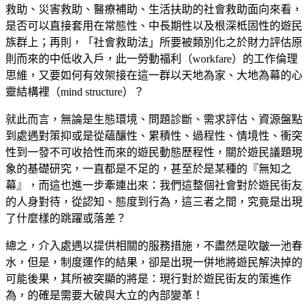
救助、災害救助、醫療補助、生活扶助的社會救助面向來看，
是否可以直接套用在常態性、中長期性以及根深柢固性的遊民
族群上；再則，「社會救助法」所要被類別化之於財力評估原
則而來的中低收入戶，此一勞動福利（workfare）的工作倫理
思維，又要如何有效架接在這一群以天地為家、大地為幕的心
靈結構裡（mind structure）？
就此而言，無論是生態環境、問題診斷、需求評估、資源盤點
到處遇對策抑或是從蘊釀性、累積性、過程性、情境性、衝突
性到一發不可收拾性而來的遊民動態歷程性，關於遊民議題現
象的基礎研究，一直都是不足的，甚至於是某種的『無知之
幕』，而這也進一步牽連出來：我們這整個社會對於遊民街友
的人身對待，從認知、態度到行為，這三者之間，究竟是出現
了什麼樣的跳躍或落差？
總之，介入處遇以提供相關的服務措施，不盡然是吹皺一池春
水，但是，制度運作的結果，卻是出現一併地將遊民解決掉的
可能後果，其所被突顯的將是：現行對於遊民街友的策進作
為，的確是需要大破與大立的內部變革！