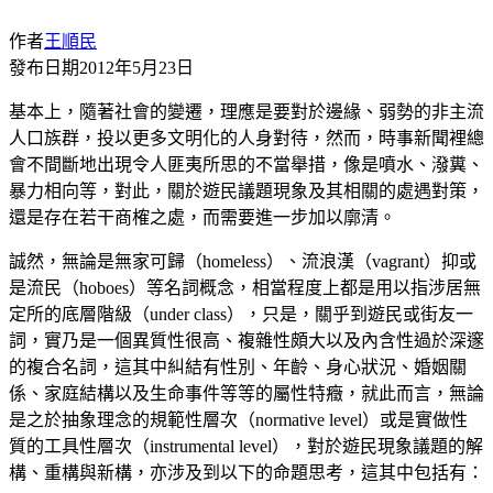
作者
王順民
發布日期
2012年5月23日
基本上，隨著社會的變遷，理應是要對於邊緣、弱勢的非主流
人口族群，投以更多文明化的人身對待，然而，時事新聞裡總
會不間斷地出現令人匪夷所思的不當舉措，像是噴水、潑糞、
暴力相向等，對此，關於遊民議題現象及其相關的處遇對策，
還是存在若干商榷之處，而需要進一步加以廓清。
誠然，無論是無家可歸（homeless）、流浪漢（vagrant）抑或
是流民（hoboes）等名詞概念，相當程度上都是用以指涉居無
定所的底層階級（under class），只是，關乎到遊民或街友一
詞，實乃是一個異質性很高、複雜性頗大以及內含性過於深邃
的複合名詞，這其中糾結有性別、年齡、身心狀況、婚姻關
係、家庭結構以及生命事件等等的屬性特癥，就此而言，無論
是之於抽象理念的規範性層次（normative level）或是實做性
質的工具性層次（instrumental level），對於遊民現象議題的解
構、重構與新構，亦涉及到以下的命題思考，這其中包括有：