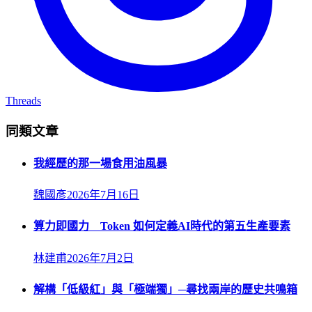
Threads
同類文章
我經歷的那一場食用油風暴
魏國彥
2026年7月16日
算力即國力 Token 如何定義AI時代的第五生產要素
林建甫
2026年7月2日
解構「低級紅」與「極端獨」─尋找兩岸的歷史共鳴箱