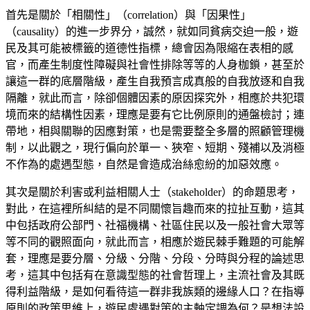
首先是關於「相關性」（correlation）與「因果性」
（causality）的進一步界分，誠然，就如同貧病交迫一般，遊
民及其可能被標籤的道德性指標，總會因為限縮在表相的感
官，而產生制度性障礙與社會性排除等等的人身枷鎖，甚至於
讓這一群的底層階級，產生自我預言成真般的自我放逐和自我
隔離，就此而言，除卻個體因素的原因探究外，相應於共犯環
境而來的結構性因素，理應是要有它比例原則的通盤檢討；連
帶地，相與關聯的因應對策，也是需要整全多層的照顧管理機
制，以此觀之，現行偏向於單一、狹窄、短期、殘補以及消極
不作為的處遇型態，自然是會造成治絲愈紛的加惡效應。
其次是關於利害或利益相關人士（stakeholder）的命題思考，
對此，在這裡所糾結的是不同關懷旨趣而來的拉扯互動，這其
中包括政府公部門、社福機構、社區住民以及一般社會大眾等
等不同的觀照面向，就此而言，相應於遊民棘手難題的可能解
套，理應是要分層、分級、分階、分段、分時與分程的論述思
考，這其中包括有在意識型態的社會哲理上，主流社會及其既
得利益階級，是如何看待這一群非我族類的邊緣人口？在指導
原則的政策思維上，遊民處遇對策的主軸定調為何？是想法設