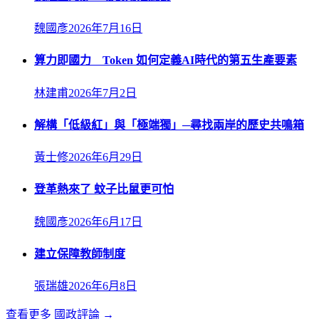
魏國彥
2026年7月16日
算力即國力 Token 如何定義AI時代的第五生產要素
林建甫
2026年7月2日
解構「低級紅」與「極端獨」─尋找兩岸的歷史共鳴箱
黃士修
2026年6月29日
登革熱來了 蚊子比鼠更可怕
魏國彥
2026年6月17日
建立保障教師制度
張瑞雄
2026年6月8日
查看更多
國政評論
→