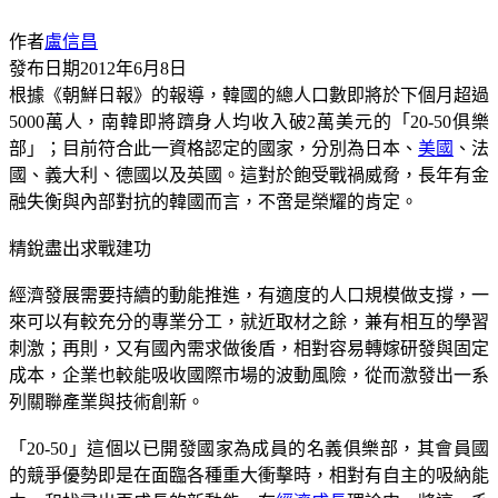
作者
盧信昌
發布日期
2012年6月8日
根據《朝鮮日報》的報導，韓國的總人口數即將於下個月超過
5000萬人，南韓即將躋身人均收入破2萬美元的「20-50俱樂
部」；目前符合此一資格認定的國家，分別為日本、
美國
、法
國、義大利、德國以及英國。這對於飽受戰禍威脅，長年有金
融失衡與內部對抗的韓國而言，不啻是榮耀的肯定。
精銳盡出求戰建功
經濟發展需要持續的動能推進，有適度的人口規模做支撐，一
來可以有較充分的專業分工，就近取材之餘，兼有相互的學習
刺激；再則，又有國內需求做後盾，相對容易轉嫁研發與固定
成本，企業也較能吸收國際市場的波動風險，從而激發出一系
列關聯產業與技術創新。
「20-50」這個以已開發國家為成員的名義俱樂部，其會員國
的競爭優勢即是在面臨各種重大衝擊時，相對有自主的吸納能