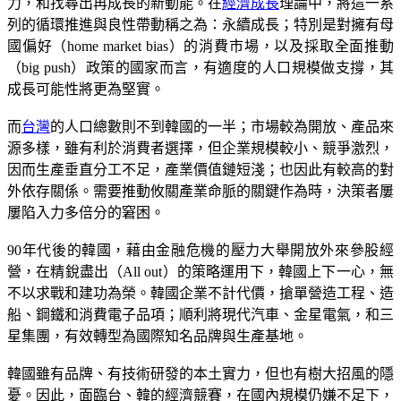
力，和找尋出再成長的新動能。在
經濟成長
理論中，將這一系
列的循環推進與良性帶動稱之為：永續成長；特別是對擁有母
國偏好（home market bias）的消費市場，以及採取全面推動
（big push）政策的國家而言，有適度的人口規模做支撐，其
成長可能性將更為堅實。
而
台灣
的人口總數則不到韓國的一半；市場較為開放、產品來
源多樣，雖有利於消費者選擇，但企業規模較小、競爭激烈，
因而生產垂直分工不足，產業價值鏈短淺；也因此有較高的對
外依存關係。需要推動攸關產業命脈的關鍵作為時，決策者屢
屢陷入力多倍分的窘困。
90年代後的韓國，藉由金融危機的壓力大舉開放外來參股經
營，在精銳盡出（All out）的策略運用下，韓國上下一心，無
不以求戰和建功為榮。韓國企業不計代價，搶單營造工程、造
船、鋼鐵和消費電子品項；順利將現代汽車、金星電氣，和三
星集團，有效轉型為國際知名品牌與生產基地。
韓國雖有品牌、有技術研發的本土實力，但也有樹大招風的隱
憂。因此，面臨台、韓的經濟競賽，在國內規模仍嫌不足下，