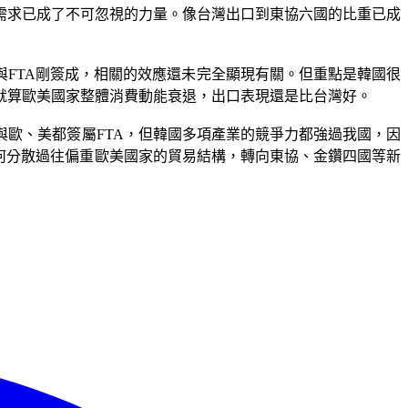
需求已成了不可忽視的力量。像台灣出口到東協六國的比重已成
與FTA剛簽成，相關的效應還未完全顯現有關。但重點是韓國很
就算歐美國家整體消費動能衰退，出口表現還是比台灣好。
歐、美都簽屬FTA，但韓國多項產業的競爭力都強過我國，因
何分散過往偏重歐美國家的貿易結構，轉向東協、金鑽四國等新