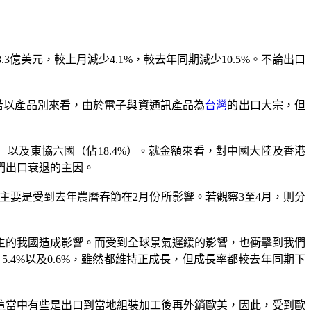
3億美元，較上月減少4.1%，較去年同期減少10.5%。不論出口
3％。若以產品別來看，由於電子與資通訊產品為
台灣
的出口大宗，但
.3%）以及東協六國（佔18.4%）。就金額來看，對中國大陸及香港
我們出口衰退的主因。
這主要是受到去年農曆春節在2月份所影響。若觀察3至4月，則分
主的我國造成影響。而受到全球景氣遲緩的影響，也衝擊到我們
5.4%以及0.6%，雖然都維持正成長，但成長率都較去年同期下
這當中有些是出口到當地組裝加工後再外銷歐美，因此，受到歐