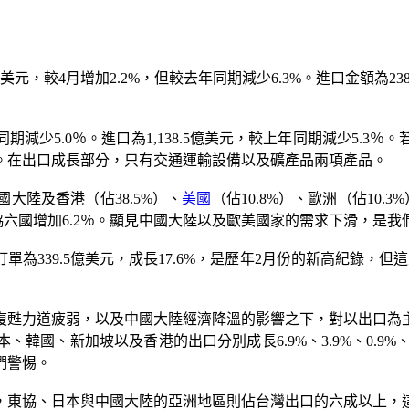
，較4月增加2.2%，但較去年同期減少6.3%。進口金額為238.
年同期減少5.0％。進口為1,138.5億美元，較上年同期減少5.
主因。在出口成長部分，只有交通運輸設備以及礦產品兩項產品。
大陸及香港（佔38.5%）、
美國
（佔10.8%）、歐洲（佔10
有對東協六國增加6.2％。顯見中國大陸以及歐美國家的需求下滑，是
為339.5億美元，成長17.6%，是歷年2月份的新高紀錄，但
復甦力道疲弱，以及中國大陸經濟降溫的影響之下，對以出口為
國、新加坡以及香港的出口分別成長6.9%、3.9%、0.9%、
們警惕。
，東協、日本與中國大陸的亞洲地區則佔台灣出口的六成以上，