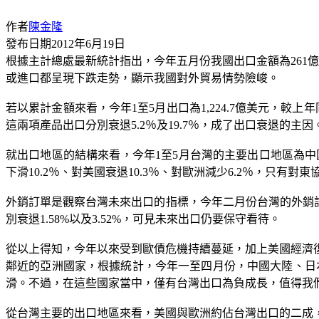
作者
陳金隆
發布日期
2012年6月19日
根據主計總處最新統計指出，今年五月份我國出口金額為261億美元
或進口都呈現下跌走勢，顯示我國對外貿易情勢險峻。
若以累計金額來看，今年1至5月出口為1,224.7億美元，較上
這兩項產品出口分別衰退5.2％及19.7％，成了出口衰退的
就出口地區的結構來看，今年1至5月台灣的主要出口地區為中國
下滑10.2％、對美國衰退10.3％、對歐洲減少6.2％，只
外銷訂單是觀察台灣未來出口的指標，今年二月份台灣的外銷訂單
別衰退1.58%以及3.52%，可見未來出口仍要保守看待。
從以上得知，今年以來受到歐債危機持續蔓延，加上美國經濟
鄰近的亞洲國家，根據統計，今年一至四月份，中國大陸、日本、韓
滑。不過，在這些國家當中，僅有台灣出口為負成長，值得我
從台灣主要的出口地區來看，美國與歐洲約佔台灣出口的二成