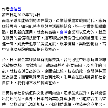
作者
盧信昌
發布日期
2012年7月4日
面臨全球產能過剩的潛在壓力，產業競爭處於戰國時代，廠商
應該思考，如何能將產品與生活面相結合，進一步做到細緻體
貼，找到新的運用，就會有商機。
台灣
企業可以思考的，就是
在既有的設備和技術下，還有哪些具有價值性的創意應用；更
進一層，則要去追求品牌能見度、競爭優勢，與服務創新，當
中又應以品牌的價值提升為核心。
台、日、韓企業經營具有明顯差異，台商可從中思索玩味並尋
求破解之道，嘗試與日、韓廠商進行必要區隔，及合作的可
能。就韓商與日商的政、企關係比較，韓商的政、企關係甚至
更為緊密；而若就韓商與台商比較，則無論在民族意識和社會
自信上，我們均不及於韓國甚遠。
日商傳承社會價值與文化求精內涵，追求品質提升，得以開發
出特色商品。此外，日本的商業設計與服務，也能結合生活智
慧，又找到文化源流加持，不斷精益求精，很值得台商學習。