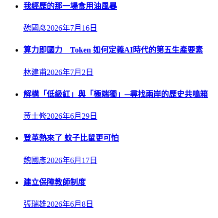
我經歷的那一場食用油風暴
魏國彥
2026年7月16日
算力即國力 Token 如何定義AI時代的第五生產要素
林建甫
2026年7月2日
解構「低級紅」與「極端獨」─尋找兩岸的歷史共鳴箱
黃士修
2026年6月29日
登革熱來了 蚊子比鼠更可怕
魏國彥
2026年6月17日
建立保障教師制度
張瑞雄
2026年6月8日