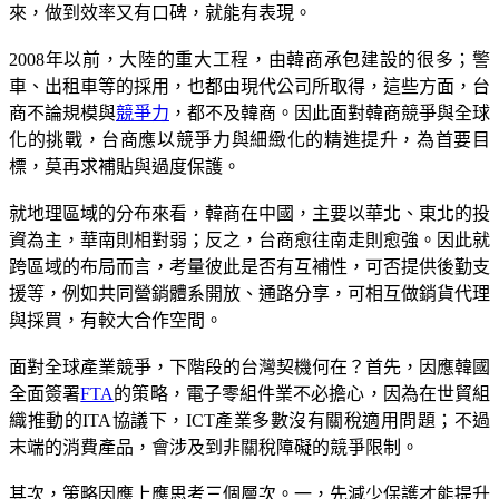
來，做到效率又有口碑，就能有表現。
2008年以前，大陸的重大工程，由韓商承包建設的很多；警
車、出租車等的採用，也都由現代公司所取得，這些方面，台
商不論規模與
競爭力
，都不及韓商。因此面對韓商競爭與全球
化的挑戰，台商應以競爭力與細緻化的精進提升，為首要目
標，莫再求補貼與過度保護。
就地理區域的分布來看，韓商在中國，主要以華北、東北的投
資為主，華南則相對弱；反之，台商愈往南走則愈強。因此就
跨區域的布局而言，考量彼此是否有互補性，可否提供後勤支
援等，例如共同營銷體系開放、通路分享，可相互做銷貨代理
與採買，有較大合作空間。
面對全球產業競爭，下階段的台灣契機何在？首先，因應韓國
全面簽署
FTA
的策略，電子零組件業不必擔心，因為在世貿組
織推動的ITA協議下，ICT產業多數沒有關稅適用問題；不過
末端的消費產品，會涉及到非關稅障礙的競爭限制。
其次，策略因應上應思考三個層次。一，先減少保護才能提升