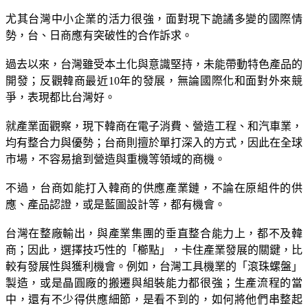
尤其台灣中小企業的活力很強，面對現下詭譎多變的國際情
勢，台、日商應有突破性的合作訴求。
過去以來，台灣雖受本土化與意識堅持，未能帶動特色產品的
開發；反觀韓商最近10年的發展，無論國際化和面對外來競
爭，表現都比台灣好。
就產業面觀察，現下韓商在電子消費、營造工程、和汽車業，
均有整合力與優勢；台商則擅於單打深入的方式，因此在全球
市場，不容易搶到營造與重機等領域的商機。
不過，台商如能打入韓商的供應產業鏈，不論在原組件的供
應、產品認證，或是藍圖設計等，都有機會。
台灣在整廠輸出，與產業集團的垂直整合能力上，都不及韓
商；因此，選擇技巧性的「櫛點」，卡住產業發展的關鍵，比
較有發展性與獲利機會。例如，台灣工具機業的「滾珠螺盤」
製造，或是晶圓廠的搬遷與組裝能力都很強；生產流程的當
中，還有不少得供應細節，是看不到的，如何將他們串整起