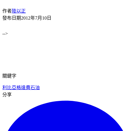
作者
陸以正
發布日期
2012年7月10日
-->
關鍵字
利比亞
格達費
石油
分享