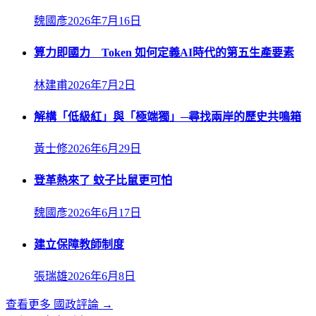
魏國彥
2026年7月16日
算力即國力 Token 如何定義AI時代的第五生產要素
林建甫
2026年7月2日
解構「低級紅」與「極端獨」─尋找兩岸的歷史共鳴箱
黃士修
2026年6月29日
登革熱來了 蚊子比鼠更可怕
魏國彥
2026年6月17日
建立保障教師制度
張瑞雄
2026年6月8日
查看更多
國政評論
→