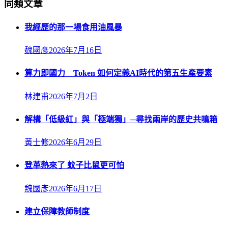
同類文章
我經歷的那一場食用油風暴
魏國彥
2026年7月16日
算力即國力 Token 如何定義AI時代的第五生產要素
林建甫
2026年7月2日
解構「低級紅」與「極端獨」─尋找兩岸的歷史共鳴箱
黃士修
2026年6月29日
登革熱來了 蚊子比鼠更可怕
魏國彥
2026年6月17日
建立保障教師制度