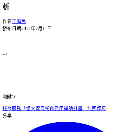
析
作者
王順民
發布日期
2012年7月11日
-->
關鍵字
托育服務
「擴大保母托育費用補助計畫」
無照保母
分享