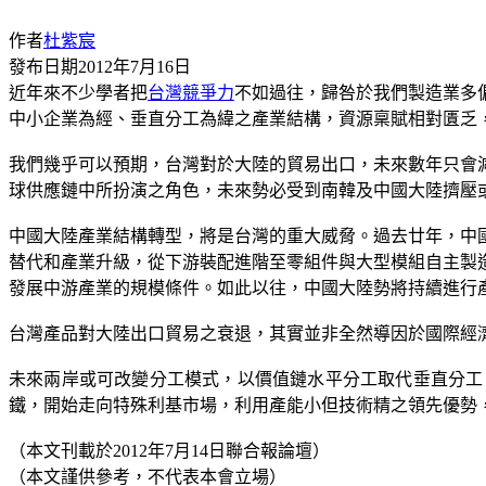
作者
杜紫宸
發布日期
2012年7月16日
近年來不少學者把
台灣
競爭力
不如過往，歸咎於我們製造業多
中小企業為經、垂直分工為緯之產業結構，資源稟賦相對匱乏
我們幾乎可以預期，台灣對於大陸的貿易出口，未來數年只會
球供應鏈中所扮演之角色，未來勢必受到南韓及中國大陸擠壓
中國大陸產業結構轉型，將是台灣的重大威脅。過去廿年，中
替代和產業升級，從下游裝配進階至零組件與大型模組自主製
發展中游產業的規模條件。如此以往，中國大陸勢將持續進行
台灣產品對大陸出口貿易之衰退，其實並非全然導因於國際經
未來兩岸或可改變分工模式，以價值鏈水平分工取代垂直分工
鐵，開始走向特殊利基市場，利用產能小但技術精之領先優勢
（本文刊載於2012年7月14日聯合報論壇）
（本文謹供參考，不代表本會立場）