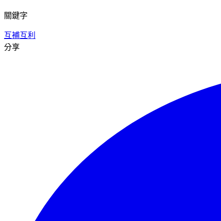
關鍵字
互補
互利
分享