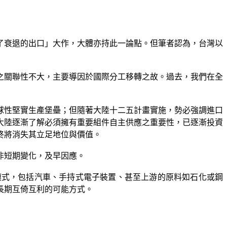
了衰退的出口」大作，大體亦持此一論點。但筆者認為，台灣以
之關聯性不大，主要導因於國際分工移轉之故。過去，我們在全
球性堅實生產堡壘；但隨著大陸十二五計畫實施，勢必強調進口
大陸逐漸了解必須擁有重要組件自主供應之重要性，已逐漸投資
終將消失其立足地位與價值。
非短期變化，及早因應。
模式，包括汽車、手持式電子裝置、甚至上游的原料如石化或鋼
長期互倚互利的可能方式。