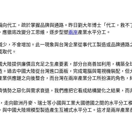
偏向代工，疏於掌握品牌與通路。昨日劉大年博士「代工，救不
，應徹底改變分工思維，逐步型塑
兩岸
產業水平分工。
減少，不會增加。此一現象與台灣企業從事代工製造或品牌通路
或取代。
國大陸提供廉價且充足之生產要素，部分台商善加利用，構築全
造。過去中國大陸從台灣進口面板，完成電腦與電視機裝配，但
產業供應鏈之向後整合，而台灣在兩岸產業分工所扮演的角色，
濟情勢之惡化與需求衰退，我們應把它看成結構變化之結果，而
，走向歐洲丹麥、瑞士等小國與工業大國德國之間的水平分工
，與中國大陸規模型製造產生互補式水平分工。這才是兩岸產業