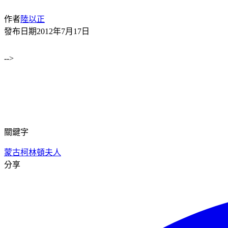
作者
陸以正
發布日期
2012年7月17日
-->
關鍵字
蒙古
柯林頓夫人
分享