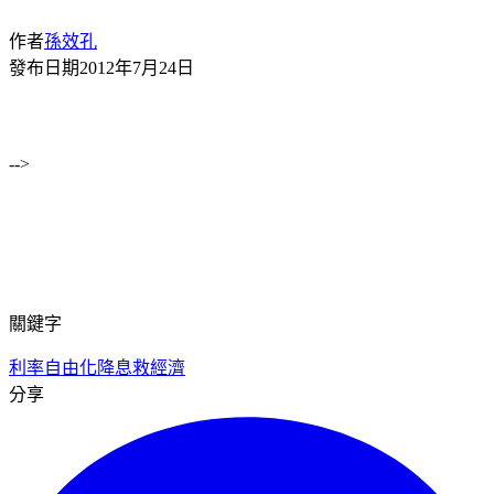
作者
孫效孔
發布日期
2012年7月24日
-->
關鍵字
利率自由化
降息
救經濟
分享