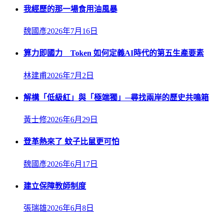
我經歷的那一場食用油風暴
魏國彥
2026年7月16日
算力即國力 Token 如何定義AI時代的第五生產要素
林建甫
2026年7月2日
解構「低級紅」與「極端獨」─尋找兩岸的歷史共鳴箱
黃士修
2026年6月29日
登革熱來了 蚊子比鼠更可怕
魏國彥
2026年6月17日
建立保障教師制度
張瑞雄
2026年6月8日