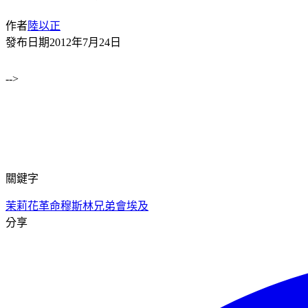
作者
陸以正
發布日期
2012年7月24日
-->
關鍵字
茉莉花革命
穆斯林兄弟會
埃及
分享