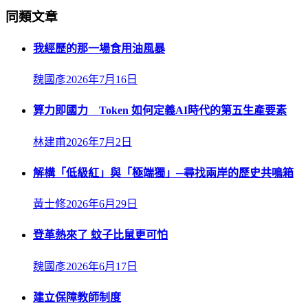
同類文章
我經歷的那一場食用油風暴
魏國彥
2026年7月16日
算力即國力 Token 如何定義AI時代的第五生產要素
林建甫
2026年7月2日
解構「低級紅」與「極端獨」─尋找兩岸的歷史共鳴箱
黃士修
2026年6月29日
登革熱來了 蚊子比鼠更可怕
魏國彥
2026年6月17日
建立保障教師制度