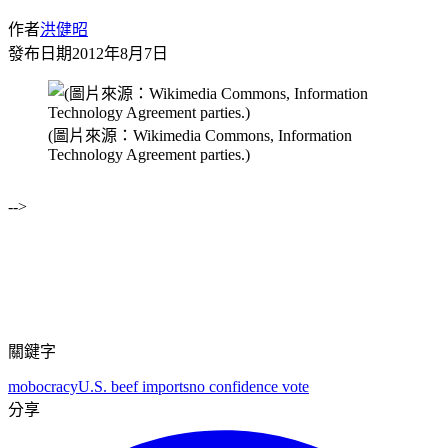
作者
洪健昭
發布日期
2012年8月7日
(圖片來源：Wikimedia Commons, Information
Technology Agreement parties.)
-->
關鍵字
mobocracy
U.S. beef imports
no confidence vote
分享