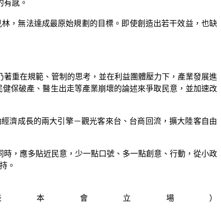
的有感。
不見林，無法達成最原始規劃的目標。即使創造出若干效益，也缺
仍著重在規範、管制的思考，並在利益團體壓力下，產業發展進
民健保破產、醫生出走等產業崩壞的論述來爭取民意，並加速改
動經濟成長的兩大引擎－觀光客來台、台商回流，擴大陸客自由
同時，應多貼近民意，少一點口號、多一點創意、行動，從小政
持。
表本會立場）