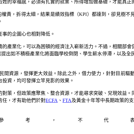
百姓的幸福感，必須有扎實的就業、所得增加做基礎，才能真正
的權責，拆得太細，結果是績效指標（KPI）都達到，卻見樹
。
任事的企圖心也相對降低。
務的產業化，可以為困頓的經濟注入嶄新活力。不過，相關部會
也應提出如不積極產業化將面臨學校倒閉、學生薪水停滯，以及全
桿民間資源，發揮更大效益。除此之外，借力使力，針對目前驅
台投資，均可發揮立竿見影的效果。
的對策，但政策應聚焦、整合資源，才能尋求突破、兌現效益。
信任，才有助他們於對
ECFA
、
FTA
及黃金十年等中長期政策的支
參考，不代