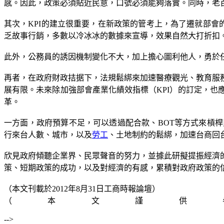
感。因此，政策必須貼近民意，口號必須能夠落實。同時，老
其次，KPI的建立很重要，在新政策的管考上，為了遷就部會
乏故事行銷，多數以冷冰冰的數據來宣導，效果自然大打折扣
此外，公務員的誘因機制變化不大，加上擔心圖利他人，勇於
再者，在政府財政拮据下，法規鬆綁來加速醫療觀光、教育服
展有限。未來除加強部會產業化績效指標（KPI）的訂定，
革。
一方面，政府預算不足，可以透過配合款、BOT等方式來槓
行來台人數、城市，以及
勞工
、土地制約的鬆綁，加速台商回
欣見政府傾聽企業界、民眾聲音的努力，並據此研擬提振經濟
策、短期政策的成功，以及對經濟的有感，累積對政府政策的
（本文刊載於2012年8月31日工商時報論壇）
（本文謹供
-->