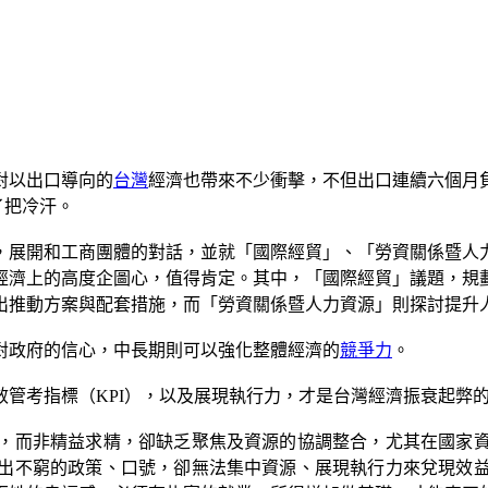
對以出口導向的
台灣
經濟也帶來不少衝擊，不但出口連續六個月負
了把冷汗。
，展開和工商團體的對話，並就「國際經貿」、「勞資關係暨人
經濟上的高度企圖心，值得肯定。其中，「國際經貿」議題，規
出推動方案與配套措施，而「勞資關係暨人力資源」則探討提升
對政府的信心，中長期則可以強化整體經濟的
競爭力
。
管考指標（KPI），以及展現執行力，才是台灣經濟振衰起弊
，而非精益求精，卻缺乏聚焦及資源的協調整合，尤其在國家
出不窮的政策、口號，卻無法集中資源、展現執行力來兌現效