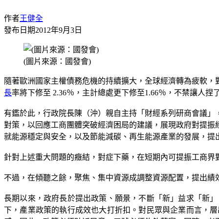
作者
王健全
發布日期
2012年9月3日
(圖片來源：國發會)
隨著歐洲國家主權債務危機的持續擴大，全球經濟轉為疲軟，
長
率將下修至 2.36％，主計總處更下修至1.66％，不禁讓人捏
有鑑於此，行政院長陳（沖）親自主持「財經系列研商會議」
對策，以回應工商團體突破經濟困局的建議，展現政府對提振
就能源穩定與安全，以及節能減碳、再生能源產業的發展，提
針對上述重大問題的癥結，對症下藥，在短期內可提振工商界
不過，在傾聽之餘，聚焦、集中資源成調整資源配置，提出績效
長期以來，政府長於提出政策、願景，不斷「新」益求「新」
下，產業政策的執行成效也大打折扣。對民眾與企業而言，層