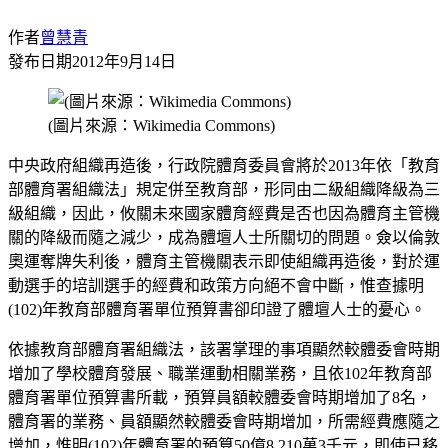
作者
曾慧青
發布日期
2012年9月14日
(圖片來源：Wikimedia Commons)
中央政府組織再造後，行政院體育委員會將於2013年依「教育
部體育署組織法」規定併至教育部，形同由二級組織降級為三
級組織，因此，攸關未來國家體育經費是否也因為體育主管機
關的降級而隨之減少，成為體壇人士所關切的問題。僉以倫敦
奧運奪牌失利後，體育主管機關表示即使組織再造後，對於運
動選手的培訓選手的經費和政策方向絕不會中斷，惟查據明
(102)年教育部體育署單位預算書卻印證了體壇人士的憂心。
依據教育部體育署組織法，該署掌理的事項顯然較體委會時期
增加了學校體育發展、職業運動相關業務，且依102年教育部
體育署單位預算書所載，預算員額較體委會時期增加了8名，
體育署的業務、員額顯然較體委會時期增加，所需經費應隨之
增加，惟明(102)年體育署的預算50億8,210萬3千元，即使已移