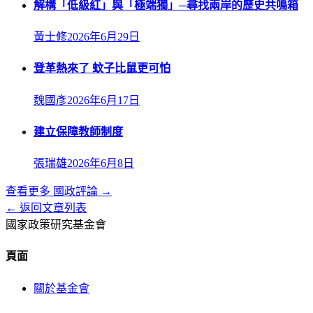
解構「低級紅」與「極端獨」─尋找兩岸的歷史共鳴箱
黃士修
2026年6月29日
登革熱來了 蚊子比鼠更可怕
魏國彥
2026年6月17日
建立保障教師制度
張瑞雄
2026年6月8日
查看更多
國政評論
→
← 返回文章列表
國家政策研究基金會
頁面
關於基金會