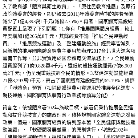
入了教育部「體育與衛生教育」、「原住民教育推展」及原行
政院體委會的經費，卻仍較去(2011)年體委會時期的經費預算
減少了1億4,393萬1千元(減幅2.75%)。再者，國家體育建設經
費配置上呈現了下列問題：1.僅有「推展國際體育經費」較上
年度增加1億265萬8千元，其餘經費不論「推展全民運動經
費」、「推展競技運動」及「整建運動設施」經費率皆減列，
且新增的推展國際體育經費主要用於辦理2017台北世大運各項
籌備工作等，並非實質用於國際體育交流業務上。2.全民運動
經費編列了1億9,828萬4千元，遠低於競技運動經費(7億6,903
萬2千元)，仍呈現重競技輕全民的情形。3.整建運動設施經費
21億8,293萬9千元，高占了國家體育建設經費的65.19%，排擠
了「淨體育」預算（扣除硬體經費可資運用於推展全民運動、
競技運動、國際體育與體育行政業務等預算分配）。
質言之，依據體育署102年施政目標，該署仍秉持推展全民運
動和提升競技實力的施政理念，積極規劃國家體育運動之發展
政策，值是，國家體育經費的編列應本著「全民健康與競技運
動兼顧」、「軟硬體發展並重」的原則進行，俾達成102年
「建構優質運動環境，擴增規律運動人口」、「爭取國際競賽