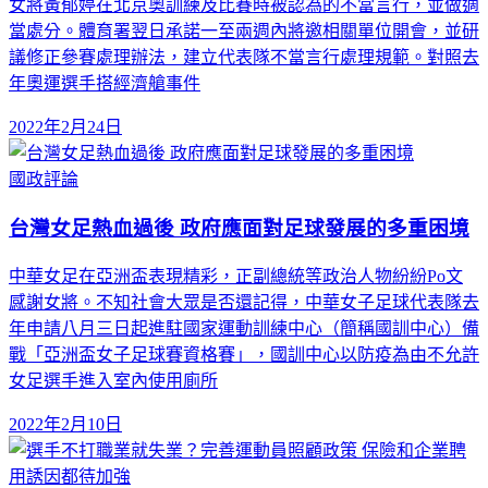
女將黃郁婷在北京奧訓練及比賽時被認為的不當言行，並做適
當處分。體育署翌日承諾一至兩週內將邀相關單位開會，並研
議修正參賽處理辦法，建立代表隊不當言行處理規範。對照去
年奧運選手搭經濟艙事件
2022年2月24日
國政評論
台灣女足熱血過後 政府應面對足球發展的多重困境
中華女足在亞洲盃表現精彩，正副總統等政治人物紛紛Po文
感謝女將。不知社會大眾是否還記得，中華女子足球代表隊去
年申請八月三日起進駐國家運動訓練中心（簡稱國訓中心）備
戰「亞洲盃女子足球賽資格賽」，國訓中心以防疫為由不允許
女足選手進入室內使用廁所
2022年2月10日