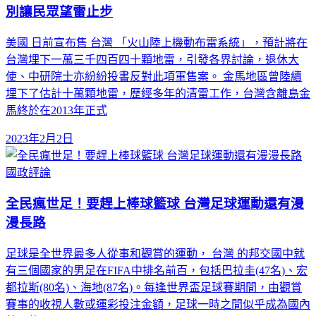
別讓民眾望雷止步
美國 日前宣布售 台灣 「火山陸上機動布雷系統」，預計將在
台灣埋下一萬三千四百四十顆地雷，引發各界討論，退休大
使、中研院士亦紛紛投書反對此項軍售案。 金馬地區曾陸續
埋下了估計十萬顆地雷，歷經多年的清雷工作，台灣含離島金
馬終於在2013年正式
2023年2月2日
國政評論
全民瘋世足！要趕上棒球籃球 台灣足球運動還有漫
漫長路
足球是全世界最多人從事和觀賞的運動， 台灣 的邦交國中就
有三個國家的男足在FIFA中排名前百，包括巴拉圭(47名)、宏
都拉斯(80名)、海地(87名)。每逢世界盃足球賽期間，由觀賞
賽事的收視人數或運彩投注金額，足球一時之間似乎成為國內