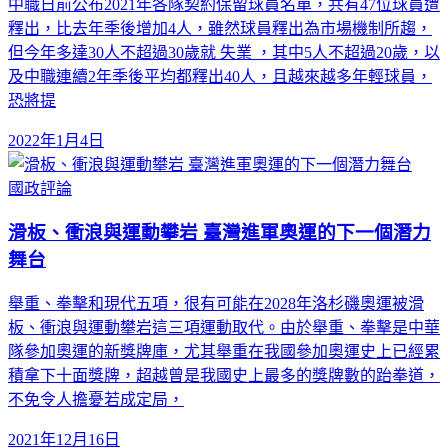
中職日前公布2021年各隊契約保留球員名單，共有47位球員遭
釋出，比去年季後增加4人，雖然球員釋出為市場機制所趨，
但今年多達30人不超過30歲就 失業 ，其中5人不超過20歲，以
及中職連續2年季後平均都釋出40人，且越來越多年輕球員，
恐將提
2022年1月4日
國政評論
滑板、衝浪與運動攀岩 臺灣進軍奧運的下一個潛力
舞台
舉重、拳擊和現代五項，很有可能在2028年洛杉磯奧運被滑
板、衝浪與運動攀岩這三項運動取代。由於舉重、拳擊是中華
隊參加奧運的新獎牌庫，尤其舉重在我國參加奧運史上已經累
積拿下十面獎牌，超越曾是我國史上最多的獎牌數的跆拳道，
不免令人擔憂若成定局，
2021年12月16日