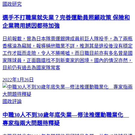
國政研究
選手不打職業就失業？完善運動員照顧政策 保險和
企業聘用誘因都待加強
日前報載，曾為日本隊奧運銀牌成員前巨人隊投手，為了兩瓶
香檳淪為竊賊，報導稱他職業不詳，推測其是退役後沒有穩定
工作才鋌而走險，令人不勝唏噓。而日職目前亦有多名曾是國
家隊球員，正面臨還找不到新東家的困境。國內的情況亦然，
目前仍有過去為國家隊常客
2022年1月26日
國政評論
中職30人不到30歲年底失業—修法推運動職業化
專家指兩大問題待釋疑