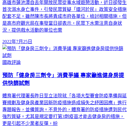
高雄市蓮池潭自去年開放民眾從事水域遊憩活動，近日卻發生
首次溺水身亡事件，引發民眾質疑「還河於民」政策安全措施
配套不足。雖然陳市長將責成市府各單位，檢討相關措施，但
是高市府觀光局在事發當日卻表示，民眾下水需注意自身狀
況，提供戲水活動的單位也需
2022年7月25日
國政評論
預防「健身房三劑令」消費爭議 專家籲進健身房提
供快篩試劑
體育署代理署長昨日至立法院就「各項大型賽會防疫準備與延
賽規劃及健身房產業因新防疫措施造成損失之紓困因應」進行
專題報告，並備質詢。不意外的，體育署的防疫措施遭到民代
強烈質疑。尤其是規定要打第3劑疫苗才能去健身房的措施，
更是引起不少業者反彈，紛