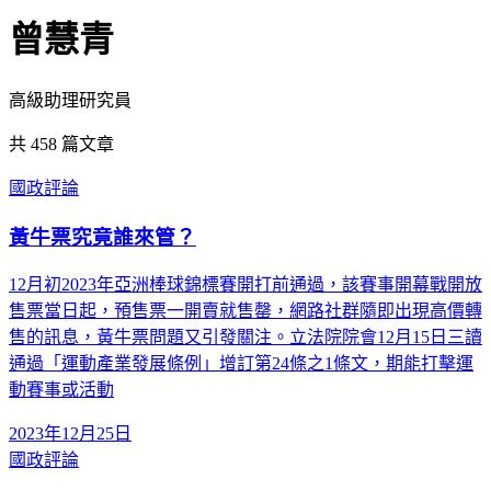
曾慧青
高級助理研究員
共
458
篇文章
國政評論
黃牛票究竟誰來管？
12月初2023年亞洲棒球錦標賽開打前通過，該賽事開幕戰開放
售票當日起，預售票一開賣就售罄，網路社群隨即出現高價轉
售的訊息，黃牛票問題又引發關注。立法院院會12月15日三讀
通過「運動產業發展條例」增訂第24條之1條文，期能打擊運
動賽事或活動
2023年12月25日
國政評論