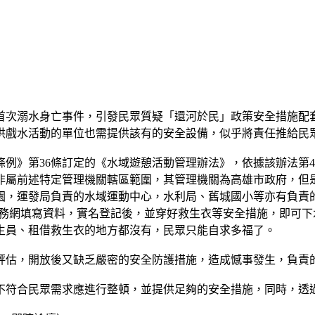
首次溺水身亡事件，引發民眾質疑「還河於民」政策安全措施配
供戲水活動的單位也需提供該有的安全設備，似乎將責任推給民
例》第36條訂定的《水域遊憩活動管理辦法》，依據該辦法第
非屬前述特定管理機關轄區範圍，其管理機關為高雄市政府，但
園，運發局負責的水域運動中心，水利局、舊城國小等亦有負責
服務網填寫資料，實名登記後，並穿好救生衣等安全措施，即可下水
生員、租借救生衣的地方都沒有，民眾只能自求多福了。
評估，開放後又缺乏嚴密的安全防護措施，造成憾事發生，負責
不符合民眾需求應進行整頓，並提供足夠的安全措施，同時，透