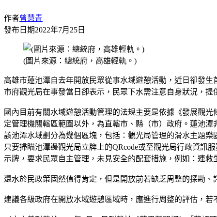
作者
曾慧青
發布日期
2022年7月25日
(圖片來源：總統府，高雄輕軌。)
高雄市蓮池潭自去年開放民眾從事水域遊憩活動，近日卻發生
市府觀光局在事發當日卻表示，民眾下水需注意自身狀況，提
國內目前有關水域遊憩活動管理的法規主要是依據《發展觀光條
定管理機關轄區範圍以外，為直轄市、縣（市）政府。蓮池潭
該池潭水域劃分為幾個區塊，包括：觀光局管理的滑水主題樂
只要掃瞄池潭邊觀光局立牌上的QRcode或至觀光局行政資訊
示牌，要求民眾自主管理，未見安全的配套措施，例如：連救
還水於民政策固然值得肯定，但是開放前若缺乏周整的探勘、
建議各級政府在開放水域遊憩區域時，應進行周整的評估，若