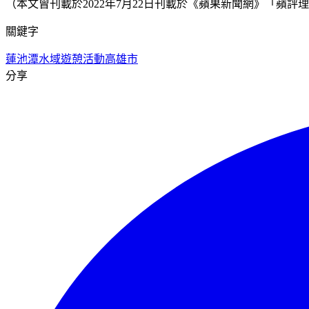
（本文曾刊載於2022年7月22日刊載於《蘋果新聞網》「蘋評
關鍵字
蓮池潭
水域遊憩活動
高雄市
分享