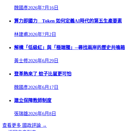
魏國彥
2026年7月16日
算力即國力 Token 如何定義AI時代的第五生產要素
林建甫
2026年7月2日
解構「低級紅」與「極端獨」─尋找兩岸的歷史共鳴箱
黃士修
2026年6月29日
登革熱來了 蚊子比鼠更可怕
魏國彥
2026年6月17日
建立保障教師制度
張瑞雄
2026年6月8日
查看更多
國政評論
→