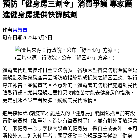
預防「健身房三劑令」消費爭議 專家籲
進健身房提供快篩試劑
作者
曾慧青
發布日期
2022年5月3日
(圖片來源：行政院，公布「紓困4.0」方案。)
體育署代理署長昨日至立法院就「各項大型賽會防疫準備與延
賽規劃及健身房產業因新防疫措施造成損失之紓困因應」進行
專題報告，並備質詢。不意外的，體育署的防疫措施遭到民代
強烈質疑。尤其是規定要打第3劑疫苗才能去健身房的措施，
更是引起不少業者反彈，紛紛向民代陳情。
適用接種第3劑疫苗才能進入的「健身房」範圍包括目前有設
置健身器材（如重訓、跑步有氧器材等），並有對外開放經營
的一般健身中心；學校內設置的健身房，採自主或委外，並可
讓校外人士進入使用者；國民運動中心規範範圍僅為「健身