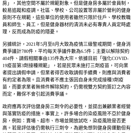
房」，其他空間不屬於規範對象。但是健身房多屬於會員制，
較易追蹤和疫調。社區、學校、公司設置等非屬於營利的健身
房則不在規範，這些單位的使用者雖然只限於住戶、學校教職
員和師生、員工，但是健身器材的清消未必有專責人員定時處
理，反而成為防疫的隱憂。
另據統計，2021年5月至8月大致為疫情三級警戒期間，健身消
費爭議計780件，平均每天爭議件數為6.5件；主要以解除契約
404件、請假相關事由135件為大宗。依據目前「強化COVID-
19疫苗第3劑接種規範」，若是民眾未施打三劑疫苗，可向業
者提出請假申請，但業者得否收取請假手續費，則應與消費者
有約定者為限。且消費者不應主張因自身未完成接種3劑疫
苗，而要求業者無條件解除契約，仍需視雙方契約簽訂之內容
而定，難保不會引起消費爭議。
政府應再次評估健身房三劑令的必要性，並提出兼顧業者經營
與落實防疫的措施。事實上，許多場合的染疫風險不亞於健身
房，例如：賣場、超市、市場並開放試吃，染疫風險是否更
高。若是評估後仍需執行三劑令，為避免想到健身房運動但有