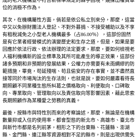
成的老人機構並不符合新標準規定的棘手困境，窺探出權責單
位的消極不作為。
其次，在機構屬性方面，倘若是依公私立別來分，那麼，這當
中又以免辦財團法人登記、不對外募捐、不接受補助以及不享
有租稅減免之小型老人機構最多（占
86.00％），這部份固然
是有它業者經營模式的演變歷史和生存之道，但是，如果是要
回應於依法行政、依法辦理的法定要求，那麼，要如何檢視
老
人福利機構新的設立標準及其所可能產生的導正效果，這部份
諸多預期和非預期的發展結果，公權力亦需要有未雨綢繆的防
範措施，畢竟，苟延殘喘、苟且偷安的存在事實，並不盡然直
接等同於市場淘汰的生存法則，也就是說，要如何嚴肅看待長
期照顧不同業種生態所糾葛之價格取向、利便取向、口碑取
向、專業取向、管理取向以及責信取向等影響因素，藉此思索
長期照顧作為某種愛之勞務的真義。
最後，按縣市與特性別而來的考察論述，那麼，無論是在機構
數量抑或入住的使用率，都會型態的新北市、高雄市、臺北市
與新竹市都是名列前茅，相形之下的台東縣、花蓮縣、澎湖
縣、金門縣、連江縣等資源相對不足的縣市，則是出現供需失