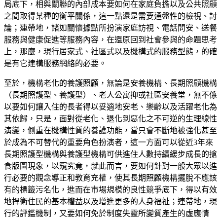
局底下，相與關聯的內部成本要如何在家庭負擔以及公共照顧
之間取得某種的衡平關係，這一點還是需要通盤性的檢視、討
論；連帶地，諸如關懷據點所扮演家庭訪視、電話問安、送餐
服務與健康促進等服務內容，在還原回到社會參與的命題思考
上，那麼，現行居家式、社區式以及機構式的服務型態，的確
是有它建構服務網絡的必要。
至於，機構老化的養護照顧，無論是安養機構、長期照顧機構
（長期照護型、養護型）、老人公寓抑或社區安養堂，無不係
以要如何讓入住的長者得以妥適地安老、樂齡以及活躍老化為
其依歸，只是，面對從老化、退化到惡化之不可逆的生理線性
演變，側重在機構性質的養護功能，當只會不斷地被強化甚至
於成為不可替代的重要角色扮演者，這一方面可以從近
3年來
長期照護型機構與養護型機構可供進住人數持續緩步成長的搶
食版圖現象，以窺究竟，就此而言，要如何針對一般大眾以進
行必要的觀念導正和教育充權，使其長期照顧機構擺脫不應該
有的標籤污名化，進而在市場規模的良性競爭底下，得以有效
地捍衛住民的基本權益以及增進更多的人身福祉；連帶地，現
行的評鑑機制，又要如何免於制度失靈所變質產生的虛應情