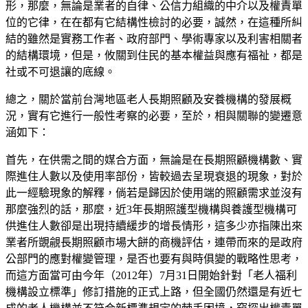
形，那麼，無論是業者的自律、公信力組織的中介以及權責單
位的它律，在在都有它結構性檢討的必要，誠然，在這種所糾
結的雖然是實務工作者、政府部門、學術專家以及利害相關者
的結構環境，但是，攸關到住民的基本權益與應有福祉，都是
社或不可退讓的底線。
總之，關於當前台灣地區老人長期照顧及安養機構的發展概
況，實有它進行一般性考察的必要，至於，相與關聯的變遷意
涵如下：
首先，在供需之間的媒合方面，無論是在長期照顧機構數、實
際進住人數以及使用率部份，皆較過去呈現衰退的現象，對於
此一經驗現象的解釋，倘若是歸因於使用端的照顧需求並沒有
那麼強烈的話，那麼，
近
3年長期照護型機構與養護型機構可
供進住人數卻是出現持續緩步的增長情形
，這多少亦指陳出來
業者所覬覦長期照顧市場大餅的商機評估，連帶而來的是政府
公部門的應對權變管理，是否也要有與時俱變的戰略性思考，
而這方面當可由
今年（
2012年）7月31日開始針對「老人福利
機構設立標準」修訂措施的正式上路，但全國仍然還是有近七