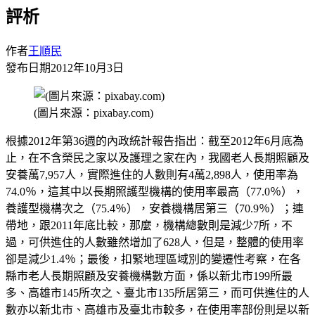
評析
作者
王順民
發布日期
2012年10月3日
(圖片來源：pixabay.com)
根據
2012年第36週的內政統計報告指出：截至2012
年
6月底為
止，在
不含榮民之家以及護理之家在內，我國老人長期照
顧及
安養
萬
7,957
人，實際進住的人數則有
4
萬
2,898
人，使用率為
74.0％，這其中以長期照護型機構的使用率最高（
77.0％），
養護型機構次之（75.4％），安養機構居第三（70.9％）；連
帶地，跟2011年底比較，那麼，機構總數則是減少7所，不
過，可供進住的人數雖然增加了628人，但是，整體的使用率
卻是減少1.4％；最後，扣緊地理區域別的變遷性考察，在
各
縣市老人長期照顧及安養機構數方面，係以新北市
199所最
多、高雄市145所次之、臺北市135所居第三，而可供進住的人
數亦以新北市、高雄市及臺北市較多，在使用率部份則是以新