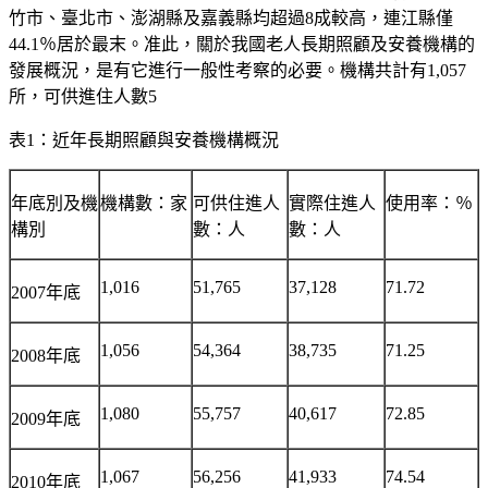
竹市、臺北市、澎湖縣及嘉義縣均超過8成較高，連江縣僅
44.1％居於最末。准此，
關於我國老人長期照顧及安養機構的
發展概況，是有它進行一般性考察的必要。
機構共計有1,057
所，可供進住人數5
表
1：近年長期照顧與安養機構概況
年底別及機
機構數：家
可供住進人
實際住進人
使用率：％
構別
數：人
數：人
1,016
51,765
37,128
71.72
2007年底
1,056
54,364
38,735
71.25
2008年底
1,080
55,757
40,617
72.85
2009年底
1,067
56,256
41,933
74.54
2010年底