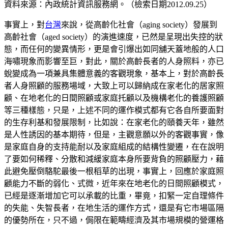
資料來源：內政統計資訊服務網。（檢索日期
2012.09.25）
事實上，對
台灣
來說，從高齡化社會（
aging society）發展到
高齡社會（aged society）的演進速度，已然是呈現出失控的狀
態，而任何的變異情形，更是會引爆出如同舖天蓋地般的人口
海嘯現象而影響至巨，對此，關於高齡長者的人身照料，亦已
蛻變成為一項兼具集體意義的客觀現象，基本上，對於高齡長
者人身照顧的服務場域，大致上可以歸納成在家老化的居家照
顧、在地老化的日間照顧或家庭托顧以及機構老化的養護照顧
等三種樣態，只是，上述不同的運作模式都有它各自所要面對
的生存利基和發展限制，比如說：在家老化的頤養天年，雖然
是人性誘因的基本期待，但是，主觀意願以外的客觀事實，像
是家庭自身的支持能耐以及家庭組成的結構性變遷，在在說明
了要如何稀釋、分散和減緩家庭本身所要背負的照顧壓力，藉
此避免壓倒駱駝最後一根稻草的出現，事實上，回應於家庭照
顧能力不斷的弱化、式微，近年來在地老化的日間照顧模式，
已經是逐漸增加它可以承載的比重，畢竟，扣緊一定自理條件
的失能、失智長者，在地生活的運作方式，還是有它市場區隔
的優勢所在，只不過，侷限在範疇經濟及其市場規模的營運格