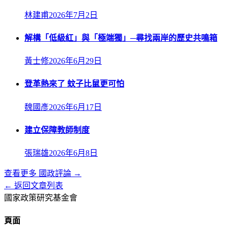
林建甫
2026年7月2日
解構「低級紅」與「極端獨」─尋找兩岸的歷史共鳴箱
黃士修
2026年6月29日
登革熱來了 蚊子比鼠更可怕
魏國彥
2026年6月17日
建立保障教師制度
張瑞雄
2026年6月8日
查看更多
國政評論
→
← 返回文章列表
國家政策研究基金會
頁面