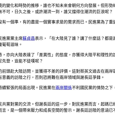
境的變化和時勢的推移，誰也不知未來會朝何方向發展。但形勢
無不可，日久之後，或許潮流一到，誰又擋得住潮流的巨浪呢？
沒有一個準，有的盡是一個實事求是的需求而已。民進黨為了重
民進黨黨主席
蘇貞昌
表示，「在大陸見了誰？講了什麼話？都是
酸葡萄滋味。
待，亦向大陸表達了「差異性」的態度，亦獲得大陸平和理性的
足先登，豈能不徒嘆呢？
的前頭赴大陸訪問，並獲得不差的評價。這對蔡英文過去在兩岸
有意義的訪陸之行，否則恐將難在兩岸領域與謝長廷爭鋒。
持續緊張的局面出現。民進黨在
兩岸關係
不利國民黨的情勢之下
民共黨對黨的交流。但謝長廷的這一步，對民進黨而言，起碼已
而言，是一個帶來壓力和成長空間的警示。謝長廷訪陸的意涵已