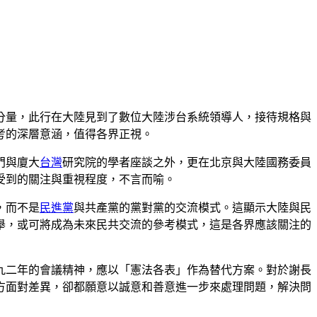
分量，此行在大陸見到了數位大陸涉台系統領導人，接待規格與
考的深層意涵，值得各界正視。
門與廈大
台灣
研究院的學者座談之外，更在北京與大陸國務委員
受到的關注與重視程度，不言而喻。
，而不是
民進黨
與共產黨的黨對黨的交流模式。這顯示大陸與民
舉，或可將成為未來民共交流的參考模式，這是各界應該關注的
九二年的會議精神，應以「憲法各表」作為替代方案。對於謝長
方面對差異，卻都願意以誠意和善意進一步來處理問題，解決問