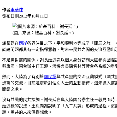
作者
李華球
發布日期
2012年10月11日
(圖片來源：維基百科，謝長廷。)
謝長廷在
兩岸
各界注目之下，平和順利地完成了「開展之旅」
談論問題都具有一定指標意義，對未來民共之間的交流互動出
不是黨對黨的關係。謝長廷這次以個人身分訪問大陸參與國際
戴秉國、國台辦主任王毅、海協會長陳雲林等涉台各系統的重
然而，大陸為了有別於
國民黨
與共產黨的交流互動模式（國共
進黨的交流，目前還處於對個別人士的互動接待，還未進入黨
關鍵之處。
沒有共識的民共接觸。謝長廷在與大陸國台辦主任王毅見面時
廷這樣的說法，王毅向謝說明了「九二共識」形成的過程。這
題，民共的未來值得想像。