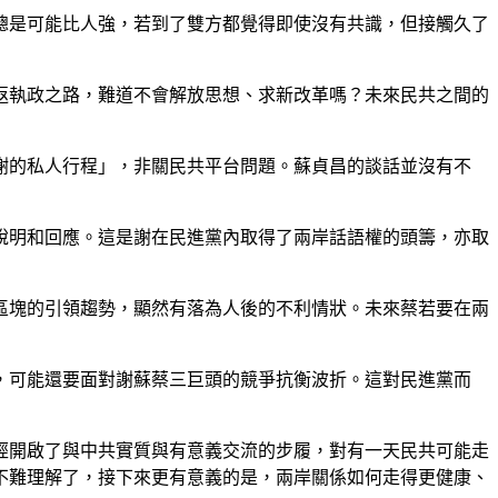
總是可能比人強，若到了雙方都覺得即使沒有共識，但接觸久了
返執政之路，難道不會解放思想、求新改革嗎？未來民共之間的
謝的私人行程」，非關民共平台問題。蘇貞昌的談話並沒有不
說明和回應。這是謝在民進黨內取得了兩岸話語權的頭籌，亦取
區塊的引領趨勢，顯然有落為人後的不利情狀。未來蔡若要在兩
，可能還要面對謝蘇蔡三巨頭的競爭抗衡波折。這對民進黨而
經開啟了與中共實質與有意義交流的步履，對有一天民共可能走
不難理解了，接下來更有意義的是，兩岸關係如何走得更健康、