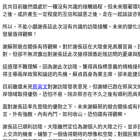
民共目前雖然還處於一種沒有共識的接觸過程，但未來隨著環
之後，或許產生一定程度的互信和誠意之後，走在一起談談亦
所以，不能小覷謝長廷此次沒有共識的訪陸接觸，未來的變化
發展值得觀察！
謝蘇蔡競合關係有待觀察。對於謝長廷在大陸會見高層官員，
對，但卻不無流露出對謝長廷此次搶得頭香赴陸訪問的憂慮與
這道理不難理解，因為謝此次訪陸，獲得具指標意義的規格接
得主導兩岸政策和論述的先機。蘇貞昌身為黨主席，卻未能捷
目前雖還未見
蔡英文
對謝訪陸發表意見，但謝總已跑在蔡英文
岸領域取得優勢，恐怕不易，除非蔡亦在不久之後有順利而具
面對謝長廷率先登陸的優勢之下，未來謝蘇蔡的競合關係或有
言，外有強敵，內有內鬥，如何收山，恐怕還有得觀察。
謝長廷已順利訪陸，大陸雖然定位為謝個人的大陸之行，並非
上交流的機會，鋪墊了一個值得期待的想像和空間；對國民黨