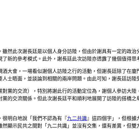
。雖然此次謝長廷是以個人身分訪陸，但由於謝具有一定的政治
現了新的參考模式。此外，謝長廷此次訪陸亦透露了幾個值得思
調酒大會，一場看似謝個人訪陸之行的活動，但謝長廷除了在廈
要人士晤面，並談論到相關的兩岸問題。由此可知，謝長廷訪陸
黨對黨的交流），特別將謝此行的活動定位為，謝個人參訪大陸
對黨的交流關係。但此次謝長廷平和順利地展開了訪陸的搭橋之
，很明白地說「我們不認為有『
九二共識
』這四個字」，但根據
雖然顯示民共之間對「九二共識」並沒有交集，還有差異，但雙