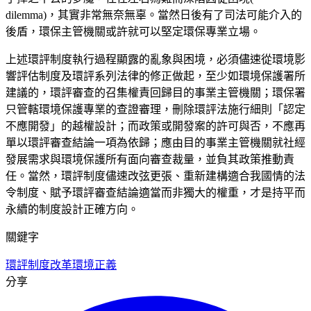
dilemma)，其實非常無奈無辜。當然日後有了司法可能介入的
後盾，環保主管機關或許就可以堅定環保專業立場。
上述環評制度執行過程顯露的亂象與困境，必須儘速從環境影
響評估制度及環評系列法律的修正做起，至少如環境保護署所
建議的，環評審查的召集權責回歸目的事業主管機關；環保署
只管轄環境保護專業的查證審理，刪除環評法施行細則「認定
不應開發」的越權設計；而政策或開發案的許可與否，不應再
單以環評審查結論一項為依歸；應由目的事業主管機關就社經
發展需求與環境保護所有面向審查裁量，並負其政策推動責
任。當然，環評制度儘速改弦更張、重新建構適合我國情的法
令制度、賦予環評審查結論適當而非獨大的權重，才是持平而
永續的制度設計正確方向。
關鍵字
環評制度改革
環境正義
分享