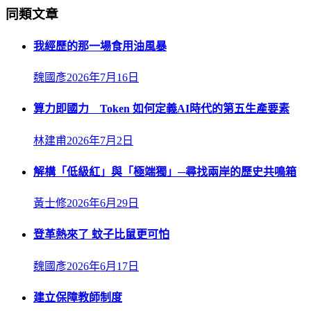
同類文章
我經歷的那一場食用油風暴
魏國彥
2026年7月16日
算力即國力 Token 如何定義AI時代的第五生產要素
林建甫
2026年7月2日
解構「低級紅」與「極端獨」─尋找兩岸的歷史共鳴箱
黃士修
2026年6月29日
登革熱來了 蚊子比鼠更可怕
魏國彥
2026年6月17日
建立保障教師制度