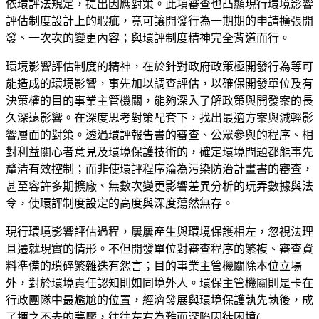
依環評法規定，提出因應對策。此項審查也凸顯現行環境影響
評估制度設計上的瑕疵，竟可讓開發行為一期期的申請擴張開
發、一次次的變更內容；與環評制度精神完全背道而行。
環境影響評估制度的精神，在於針對政府政策極開發行為等可
能造成的環境影響，事先加以調查評估，以確保開發單位及有
決策權的目的事業主管機關，能夠深入了解政策與開發案的長
久深遠影響。在深度思考對策配套下，找出最適方案與減輕影
響層面的對策。透過環評報告書的審查、公眾參與的程序、相
對利益關心者意見及環境保護技術的，確定環境問題都能事先
釐清有效控制；而非使環評程序淪為污染防治計畫書的審查，
甚至容許多期擴廠、無數次變更影響差異分析的玩弄數據與法
令，使環評制度設定的高度與深度蕩然無存。
現行環境影響評估過程，屢屢產生與環境保護相左，忽視法理
且遷就現實的情形。不但開發單位對審查程序的繁複、審查資
料準備的瑣碎繁雜迭有怨言；目的事業主管機關除本位立場
外，對於環境責任認知則如同境外人。環保主管機關則是卡在
行政團隊中最尷尬的位置，經濟發展與環境保護孰先孰後，成
了揮之不去的夢魘，往往左右為難而深陷囚徒困境(