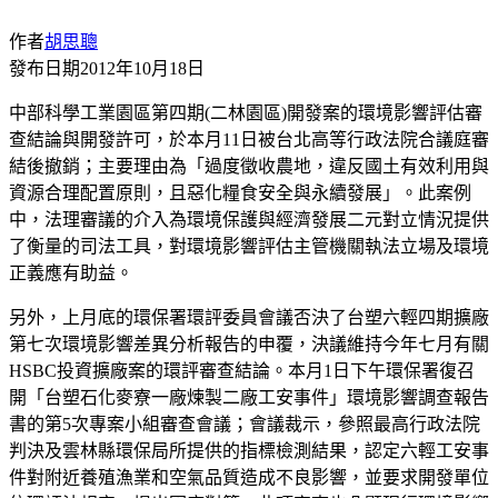
作者
胡思聰
發布日期
2012年10月18日
中部科學工業園區第四期
(二林園區)開發案的環境影響評估審
查結論與開發許可，於本月11日被台北高等行政法院合議庭審
結後撤銷；主要理由為「過度徵收農地，違反國土有效利用與
資源合理配置原則，且惡化糧食安全與永續發展」。此案例
中，法理審議的介入為環境保護與經濟發展二元對立情況提供
了衡量的司法工具，對環境影響評估主管機關執法立場及環境
正義應有助益。
另外，上月底的環保署環評委員會議否決了台塑六輕四期擴廠
第七次環境影響差異分析報告的申覆，決議維持今年七月有關
HSBC投資擴廠案的環評審查結論。本月1日下午環保署復召
開「台塑石化麥寮一廠煉製二廠工安事件」環境影響調查報告
書的第5次專案小組審查會議；會議裁示，參照最高行政法院
判決及雲林縣環保局所提供的指標檢測結果，認定六輕工安事
件對附近養殖漁業和空氣品質造成不良影響，並要求開發單位