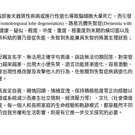
腦部後天器質性疾病或進行性退化導致腦細胞大量死亡，而引發
otemporal lobe degeneration)、路易氏體失智症(Dementia with
健康、疑似、輕度、中度、重度、極重度到末期的橫切面以及
所糾結的實乃是從失能、失智到失能兼具失智的殊異生理狀態；
記親友名字、無法用正確字句表達、說話無法切題回答、對突發
力越來越差、出現大小便失禁、語言功能逐漸退化，容易激動、
會出現性格改變及攻擊他人的行為，在攸關到失智症疾病退化的
疲。
括肯定自我、親情回饋、情緒宣洩、保持積極態度等正向經驗以
源或系統減少而產生社交限制、經濟壓力等）、文化（社會價值
是，每一個人和長照家庭的生命經驗和軌跡模式，都是截然不同
的自我充權和生活影響，則是有它進一步交叉探究的必要。