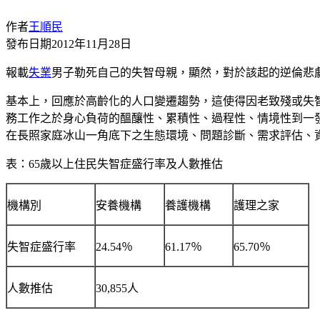
作者
王順民
發布日期
2012年11月28日
報載
失業
男子勒死自己的失智母親，顯然，對於該起的逆倫悲
基本上，回應於高齡化的人口變遷趨勢，這使得因老致殘或失
務工作之於身心負荷的醞釀性、累積性、過程性、情境性到一
在長照家庭冰山一角底下之生態環境、問題診斷、需求評估、
表：
65歲以上住民失智症盛行率及
人數推估
機構別
安養機構
養護機構
護理之家
失智症盛行率
24.54％
61.17％
65.70％
人數推估
30,855人