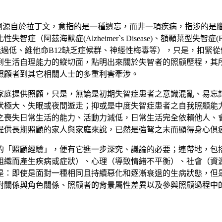
詞源自於拉丁文，意指的是一種遺忘，而非一項疾病，指涉的是
化性失智症（
阿茲海默症(Alzheimer`s Disease)、額顳葉型失智症(Front
功能過低、維他命
B12缺乏症候群、神經性梅毒等），只
是，扣緊從
到生活自理能力的縱切面，點明出來關於失智者的照顧歷程，其
照顧者到其它相關人士的多重利害牽涉。
家庭提供照顧，只是，無論是初期失智症患者之意識混亂、易忘
伏極大、失眠或夜間遊走；抑或是中度失智症患者之自我照顧能
之喪失日常生活的能力、活動力減低，日常生活完全依賴他人、
提供長期照顧的家人與家庭來說，已然是強弩之末而顯得身心俱
的「照顧經驗」，便有它進一步深究、議論的必要；連帶地，包
組織而產生疾病或症狀）、心理（導致情緒不平衡）、社會（資
是：即使是面對一種相同且持續惡化和逐漸衰退的生病狀態，但
附關係與角色關係、照顧者的背景屬性差異以及參與照顧過程中