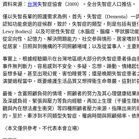
資料來源：
台灣
失智症協會（
2009）。全台失智症人口推估。
僅以失智長輩的照護需求為例，首先，失智症（
Dementia）
一
認知功能衰退的症候群，致於，失智症的類型，則是包括有
退
Lewy Bodies)）以及可逆性失智症（水腦症、腦瘤、甲狀腺
從定向性、記憶力、解決問題能力、社交参與情形、居家嗜好
從居家、日照與到機構的不同照顧場域；以及從當事人、主要
事實上，根據經驗顯示在台灣地區絕大部分的失智症患者係由
事件無判斷力、容易感到不安全、多疑、忘想、躁動、情緒起
妄想多疑，甚至出現幻覺、害怕睡覺等；還是晚期失智症患者
演變過程當中，既要維護生活品質又想捍衛生命尊嚴，這對於
最後，含蓋照顧負荷的情境、照顧者的努力及其心理健康結果
及深感負荷、緊張與壓力等負向經驗，再加上生理（干擾生理
觀與內在想法產生衝突）等四種照顧者壓力來源，指陳出來的
的，至於，牽涉到不同類型失智症、罹病時間與照顧頻率、依
〈本文僅供參考，不代表本會立場〉