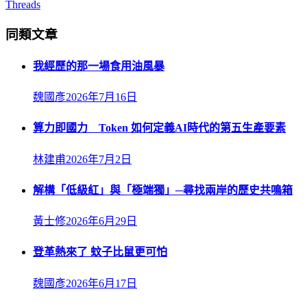
Threads
同類文章
我經歷的那一場食用油風暴
魏國彥
2026年7月16日
算力即國力 Token 如何定義AI時代的第五生產要素
林建甫
2026年7月2日
解構「低級紅」與「極端獨」─尋找兩岸的歷史共鳴箱
黃士修
2026年6月29日
登革熱來了 蚊子比鼠更可怕
魏國彥
2026年6月17日