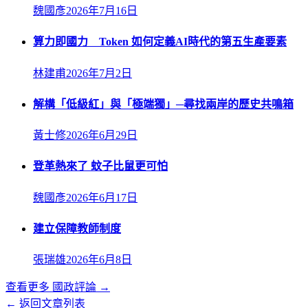
魏國彥
2026年7月16日
算力即國力 Token 如何定義AI時代的第五生產要素
林建甫
2026年7月2日
解構「低級紅」與「極端獨」─尋找兩岸的歷史共鳴箱
黃士修
2026年6月29日
登革熱來了 蚊子比鼠更可怕
魏國彥
2026年6月17日
建立保障教師制度
張瑞雄
2026年6月8日
查看更多
國政評論
→
← 返回文章列表