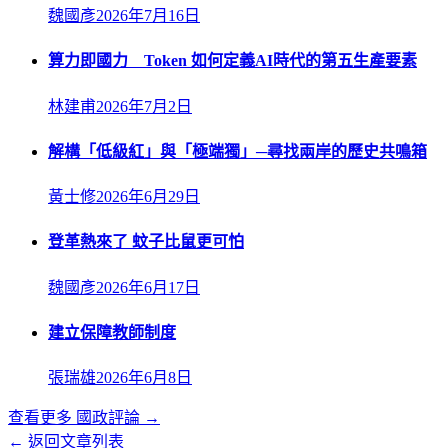
魏國彥
2026年7月16日
算力即國力 Token 如何定義AI時代的第五生產要素
林建甫
2026年7月2日
解構「低級紅」與「極端獨」─尋找兩岸的歷史共鳴箱
黃士修
2026年6月29日
登革熱來了 蚊子比鼠更可怕
魏國彥
2026年6月17日
建立保障教師制度
張瑞雄
2026年6月8日
查看更多
國政評論
→
← 返回文章列表