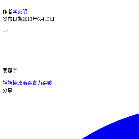
作者
李英明
發布日期
2013年6月13日
-->
關鍵字
話語權政治
柔實力
柔戰
分享