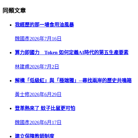
同類文章
我經歷的那一場食用油風暴
魏國彥
2026年7月16日
算力即國力 Token 如何定義AI時代的第五生產要素
林建甫
2026年7月2日
解構「低級紅」與「極端獨」─尋找兩岸的歷史共鳴箱
黃士修
2026年6月29日
登革熱來了 蚊子比鼠更可怕
魏國彥
2026年6月17日
建立保障教師制度