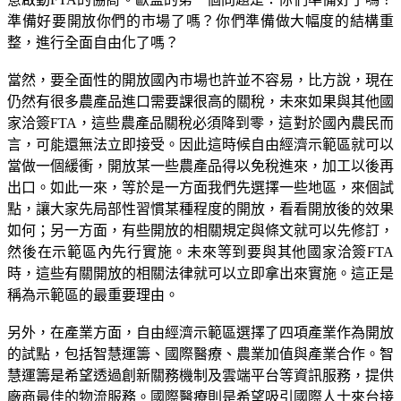
準備好要開放你們的市場了嗎？你們準備做大幅度的結構重
整，進行全面自由化了嗎？
當然，要全面性的開放國內市場也許並不容易，比方說，現在
仍然有很多農產品進口需要課很高的關稅，未來如果與其他國
家洽簽FTA，這些農產品關稅必須降到零，這對於國內農民而
言，可能還無法立即接受。因此這時候自由經濟示範區就可以
當做一個緩衝，開放某一些農產品得以免稅進來，加工以後再
出口。如此一來，等於是一方面我們先選擇一些地區，來個試
點，讓大家先局部性習慣某種程度的開放，看看開放後的效果
如何；另一方面，有些開放的相關規定與條文就可以先修訂，
然後在示範區內先行實施。未來等到要與其他國家洽簽FTA
時，這些有關開放的相關法律就可以立即拿出來實施。這正是
稱為示範區的最重要理由。
另外，在產業方面，自由經濟示範區選擇了四項產業作為開放
的試點，包括智慧運籌、國際醫療、農業加值與產業合作。智
慧運籌是希望透過創新關務機制及雲端平台等資訊服務，提供
廠商最佳的物流服務。國際醫療則是希望吸引國際人士來台接