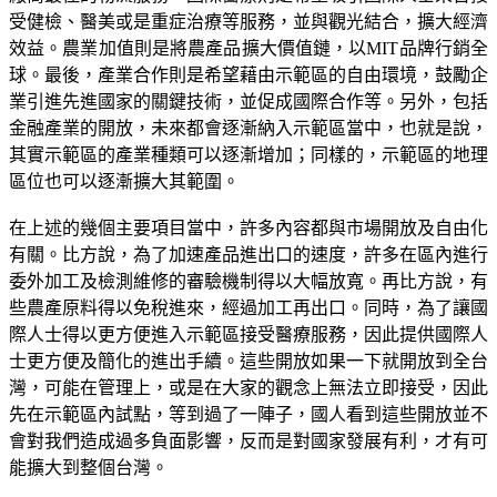
受健檢、醫美或是重症治療等服務，並與觀光結合，擴大經濟
效益。農業加值則是將農產品擴大價值鏈，以MIT品牌行銷全
球。最後，產業合作則是希望藉由示範區的自由環境，鼓勵企
業引進先進國家的關鍵技術，並促成國際合作等。另外，包括
金融產業的開放，未來都會逐漸納入示範區當中，也就是說，
其實示範區的產業種類可以逐漸增加；同樣的，示範區的地理
區位也可以逐漸擴大其範圍。
在上述的幾個主要項目當中，許多內容都與市場開放及自由化
有關。比方說，為了加速產品進出口的速度，許多在區內進行
委外加工及檢測維修的審驗機制得以大幅放寬。再比方說，有
些農產原料得以免稅進來，經過加工再出口。同時，為了讓國
際人士得以更方便進入示範區接受醫療服務，因此提供國際人
士更方便及簡化的進出手續。這些開放如果一下就開放到全台
灣，可能在管理上，或是在大家的觀念上無法立即接受，因此
先在示範區內試點，等到過了一陣子，國人看到這些開放並不
會對我們造成過多負面影響，反而是對國家發展有利，才有可
能擴大到整個台灣。