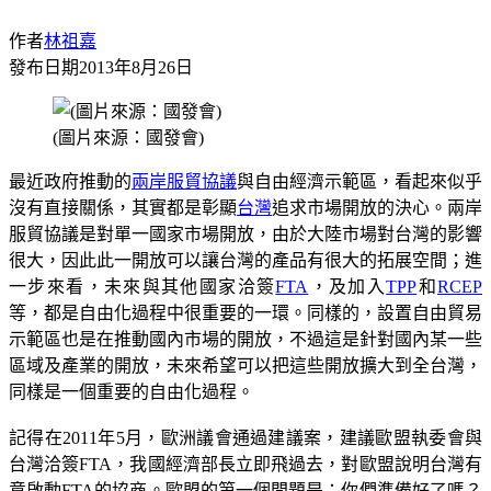
作者
林祖嘉
發布日期
2013年8月26日
(圖片來源：國發會)
最近政府推動的
兩岸
服貿協議
與自由經濟示範區，看起來似乎
沒有直接關係，其實都是彰顯
台灣
追求市場開放的決心。兩岸
服貿協議是對單一國家市場開放，由於大陸市場對台灣的影響
很大，因此此一開放可以讓台灣的產品有很大的拓展空間；進
一步來看，未來與其他國家洽簽
FTA
，及加入
TPP
和
RCEP
等，都是自由化過程中很重要的一環。同樣的，設置自由貿易
示範區也是在推動國內市場的開放，不過這是針對國內某一些
區域及產業的開放，未來希望可以把這些開放擴大到全台灣，
同樣是一個重要的自由化過程。
記得在2011年5月，歐洲議會通過建議案，建議歐盟執委會與
台灣洽簽FTA，我國經濟部長立即飛過去，對歐盟說明台灣有
意啟動FTA的協商。歐盟的第一個問題是：你們準備好了嗎？