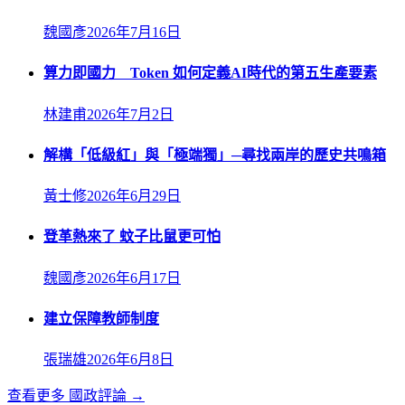
魏國彥
2026年7月16日
算力即國力 Token 如何定義AI時代的第五生產要素
林建甫
2026年7月2日
解構「低級紅」與「極端獨」─尋找兩岸的歷史共鳴箱
黃士修
2026年6月29日
登革熱來了 蚊子比鼠更可怕
魏國彥
2026年6月17日
建立保障教師制度
張瑞雄
2026年6月8日
查看更多
國政評論
→