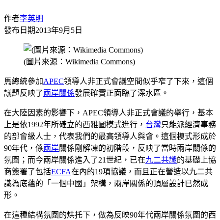
作者
李英明
發布日期
2013年9月5日
(圖片來源：Wikimedia Commons)
馬總統參加
APEC
領導人非正式會議空間似乎窄了下來，這個
議題反映了
兩岸關係
發展確實正面臨了深水區。
在大陸因素的影響下，APEC領導人非正式會議的舉行，基本
上是依1992年所確立的西雅圖模式進行，
台灣
只能派經濟事務
的部會級人士，代表我們的最高領導人與會。這個模式形成於
90年代，係
兩岸
關係剛解凍的初階段，反映了當時兩岸關係的
氛圍；而今兩岸關係進入了21世紀，已在
九二共識
的基礎上協
商簽署了包括
ECFA
在內的19項協議，而且正在營造以九二共
識為底蘊的「一個中國」架構，兩岸關係的頂層設計已然成
形。
在這種結構氛圍的烘托下，做為反映90年代兩岸關係氛圍的西