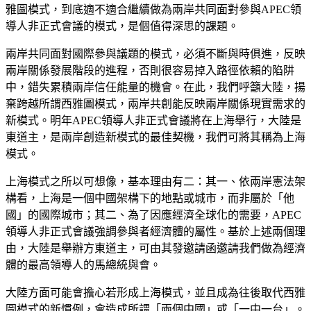
雅圖模式，到底適不適合繼續做為兩岸共同面對參與APEC領
導人非正式會議的模式，是個值得深思的課題。
兩岸共同面對國際參與議題的模式，必須不斷與時俱進，反映
兩岸關係發展階段的進程，否則很容易掉入路徑依賴的陷阱
中，錯失累積兩岸信任能量的機會。在此，我們呼籲大陸，揚
棄跨越所謂西雅圖模式，兩岸共創能反映兩岸關係現實需求的
新模式。明年APEC領導人非正式會議將在上海舉行，大陸是
東道主，是兩岸創造新模式的最佳契機，我們可將其稱為上海
模式。
上海模式之所以可想像，基本理由有二：其一、依兩岸憲法架
構看，上海是一個中國架構下的地點或城市，而非屬於「他
國」的國際城市；其二、為了因應經濟全球化的需要，APEC
領導人非正式會議強調參與者經濟體的屬性。基於上述兩個理
由，大陸是舉辦方東道主，可由其發邀請函邀請我們做為經濟
體的最高領導人的馬總統與會。
大陸方面可能會擔心若形成上海模式，並且成為往後取代西雅
圖模式的新慣例，會造成所謂「兩個中國」或「一中一台」。