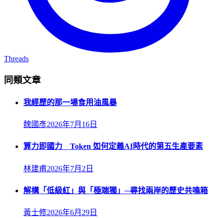
Threads
同類文章
我經歷的那一場食用油風暴
魏國彥
2026年7月16日
算力即國力 Token 如何定義AI時代的第五生產要素
林建甫
2026年7月2日
解構「低級紅」與「極端獨」─尋找兩岸的歷史共鳴箱
黃士修
2026年6月29日