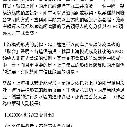
其實，就如上述，兩岸已經建構了九二共識及「一個中國」架
構這樣的頂層設計，兩岸可以通過協商或默契，以某種共同聯
合聲明的方式，宣稱兩岸願意以上述的頂層設計為基礎，讓兩
岸領導人互相以做為經濟體的最高領導人的身分參與APEC領
導人非正式會議。
上海模式形成的前提，是上述這種以兩岸頂層設計為基礎的
「聯合」聲明。有這個前提，就算上海模式成為往後的APEC
領導人非正式會議的慣例，其實並不會造成所謂兩個中國或一
中一台。而且更重要的是，上海模式的形成具體反映兩岸關係
的進展，有助於兩岸信任能量的積累。
當然，上海模式若要能成形，是須要依托著上述的兩岸頂層設
計，進行某種形式的政治協商，才能克竟其功。兩岸若能通過
此，穩當的進行深水區的運作進程，那真是善莫大焉！（作者
為中華科大副校長）
【1020904 旺報C3版刊出】
（本文僅供參考，不代表本會立場）