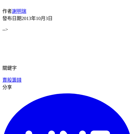
作者
謝明瑞
發布日期
2013年10月3日
-->
關鍵字
賣股籌錢
分享