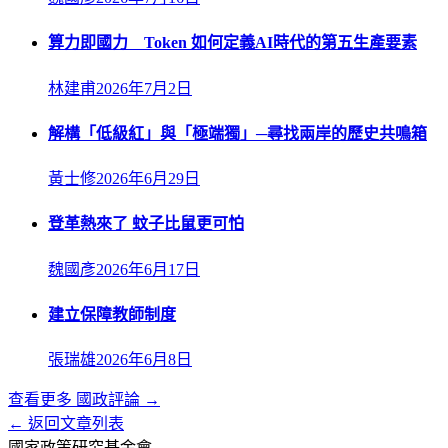
算力即國力 Token 如何定義AI時代的第五生產要素
林建甫
2026年7月2日
解構「低級紅」與「極端獨」─尋找兩岸的歷史共鳴箱
黃士修
2026年6月29日
登革熱來了 蚊子比鼠更可怕
魏國彥
2026年6月17日
建立保障教師制度
張瑞雄
2026年6月8日
查看更多
國政評論
→
← 返回文章列表
國家政策研究基金會