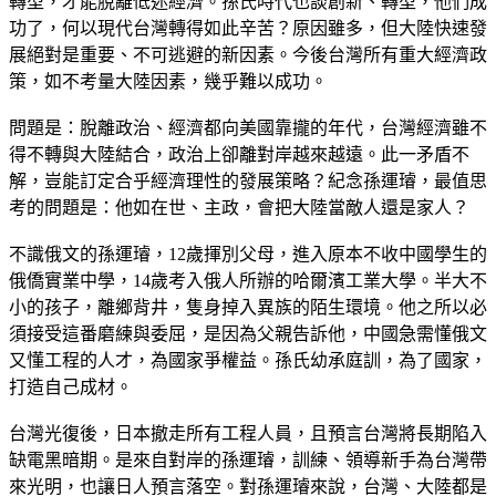
轉型，才能脫離低迷經濟。孫氏時代也談創新、轉型，他們成
功了，何以現代台灣轉得如此辛苦？原因雖多，但大陸快速發
展絕對是重要、不可逃避的新因素。今後台灣所有重大經濟政
策，如不考量大陸因素，幾乎難以成功。
問題是：脫離政治、經濟都向美國靠攏的年代，台灣經濟雖不
得不轉與大陸結合，政治上卻離對岸越來越遠。此一矛盾不
解，豈能訂定合乎經濟理性的發展策略？紀念孫運璿，最值思
考的問題是：他如在世、主政，會把大陸當敵人還是家人？
不識俄文的孫運璿，12歲揮別父母，進入原本不收中國學生的
俄僑實業中學，14歲考入俄人所辦的哈爾濱工業大學。半大不
小的孩子，離鄉背井，隻身掉入異族的陌生環境。他之所以必
須接受這番磨練與委屈，是因為父親告訴他，中國急需懂俄文
又懂工程的人才，為國家爭權益。孫氏幼承庭訓，為了國家，
打造自己成材。
台灣光復後，日本撤走所有工程人員，且預言台灣將長期陷入
缺電黑暗期。是來自對岸的孫運璿，訓練、領導新手為台灣帶
來光明，也讓日人預言落空。對孫運璿來說，台灣、大陸都是