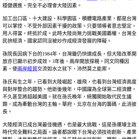
穩健邁進，完全不必理會大陸因素。
加工出口區、十大建設、科學園區、積體電路產業，都是台灣
可以掌控、不受外部因素干擾的政策。只要領導者意志堅定，
用人得當，終抵於成。此時大陸尚無力挑戰美國霸權，台灣全
民拚經濟，國家認同沒被炒作成經濟發展的障礙。
孫院長因病下台的1984年，台灣雖仍快速成長，但大陸改革開
放亦已顯示初步成效。3年後，兩岸開放探親。同文同種因
素，使
兩岸經貿
交流如水之就下，沛然莫之能禦。
孫氏有生之年，已看到大陸崛起、雄飛，也看到台灣經濟高度
與對岸整合的趨勢。他逝後幾年，中國躍為全球第二經濟體，
不久甚至將超越美國。就在孫氏晚年，統獨開始取代民生議
題，成為牽動台灣的主軸。華府、北京在台海的籌碼，此消彼
長。
大陸經濟已成台灣最佳機遇，也是最大挑戰，這是孫運璿主政
時代完全難料之局面。論者都說眼下台灣必須技術創新、產業