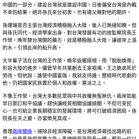
中國的一部分。建設台灣就是建設中國。日後偏安台灣是內戰
不幸的結果，絕非孫氏來台初衷，也有違父親對他的期許。
孫運璿是否主張台灣經濟積極融入大陸，後人已無緣知曉。但
與孫氏同代、經濟學家出身、對台灣發展有功的故監察院長王
作榮，晚年替台灣開的藥方，就是積極融入大陸，讓彼岸上漲
的水，引領此岸的船升高。
大半輩子活在台灣的王作榮，晚年返鄉探視，用「脫胎換骨」
形容大陸的進步。儘管早年共黨剷去王家祖墳，王之胞弟死於
勞改，但他說：誰使中國富強，我就支持誰。歷經時代悲劇的
他，仍把國家民族置於個人和政權、黨派之上。
不像王作榮，台灣大多數民眾與中共政權無冤無仇。兩岸如能
早日簽訂和平協議，趕快讓經貿相關協議過關，不但可安民
心，也可給企業長期穩定的發展環境，將可打破經濟困局。孫
院長在天之靈，亦當樂見其成。
善理
兩岸關係
，掃除非經濟障礙，是台灣經濟尋找出路的前
提，也是馬政府當務之急。馬總統與孫院長一樣，都有一位以