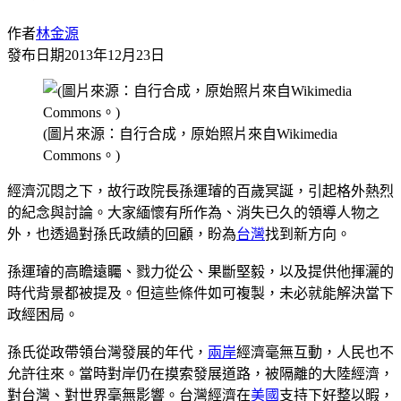
作者
林金源
發布日期
2013年12月23日
(圖片來源：自行合成，原始照片來自Wikimedia
Commons。)
經濟沉悶之下，故行政院長孫運璿的百歲冥誕，引起格外熱烈
的紀念與討論。大家緬懷有所作為、消失已久的領導人物之
外，也透過對孫氏政績的回顧，盼為
台灣
找到新方向。
孫運璿的高瞻遠矚、戮力從公、果斷堅毅，以及提供他揮灑的
時代背景都被提及。但這些條件如可複製，未必就能解決當下
政經困局。
孫氏從政帶領台灣發展的年代，
兩岸
經濟毫無互動，人民也不
允許往來。當時對岸仍在摸索發展道路，被隔離的大陸經濟，
對台灣、對世界毫無影響。台灣經濟在
美國
支持下好整以暇，