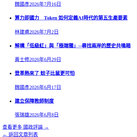
魏國彥
2026年7月16日
算力即國力 Token 如何定義AI時代的第五生產要素
林建甫
2026年7月2日
解構「低級紅」與「極端獨」─尋找兩岸的歷史共鳴箱
黃士修
2026年6月29日
登革熱來了 蚊子比鼠更可怕
魏國彥
2026年6月17日
建立保障教師制度
張瑞雄
2026年6月8日
查看更多
國政評論
→
← 返回文章列表