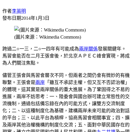
作者
李英明
發布日期
2014年1月3日
(圖片來源：Wikimedia Commons)
跨過二○一三，二○一四年有可能成為
兩岸關係
發展關鍵年。
馬習會能否在二月王張會後，於北京ＡＰＥＣ峰會實現，將成
為人們關注焦點。
儘管王張會與馬習會層次不同，但兩者之間仍會有微妙的有機
聯繫。王張會是
兩岸
「雖互不承認主權，但又互不否認治權」
的體現，這其實是兩岸關係的重大進展。為了鞏固得之不易的
進展，兩岸不妨思考：一、陸委會與國台辦可建立常態性的交
流機制，通過包括備忘錄在內的可能方式，讓雙方交流制度
化；二、以這種制度化為基礎，建構兩岸未來可能的政治對話
的平台；三、以此平台為槓桿，協商馬習會相關事宜；四、擴
及兩岸其他治權機構的制度化交流；五、面對中華民國存在的
現實，確立中華民國和中華人民共和國，是依
九二共識
及一國