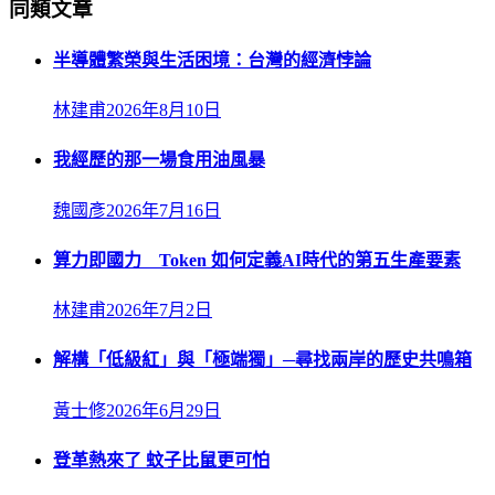
同類文章
半導體繁榮與生活困境：台灣的經濟悖論
林建甫
2026年8月10日
我經歷的那一場食用油風暴
魏國彥
2026年7月16日
算力即國力 Token 如何定義AI時代的第五生產要素
林建甫
2026年7月2日
解構「低級紅」與「極端獨」─尋找兩岸的歷史共鳴箱
黃士修
2026年6月29日
登革熱來了 蚊子比鼠更可怕