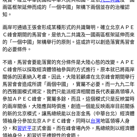
兩區框架延伸而成的「一個中國」架構下兩個並存的治權認
知。
兩岸可通過王張會形成某種形式的共識聲明，確立北京ＡＰＥ
Ｃ峰會期間的馬習會，是依九二共識及一國兩區框架延伸而來
的「一個中國」架構舉行的原則。這或許可以創造落實馬習會
的必要條件。
不過，馬習會要能落實的充分條件是大陸心態的改變。ＡＰＥ
Ｃ峰會所以採取經濟體領袖參與的方式進行，原本就已將兩岸
關係的因素納入考慮，因此，大陸若顧慮在北京峰會期間舉行
馬習會會造成所謂「兩個中國」，實屬不必要。而一九九二年
的西雅圖模式規定，我們只能派經濟相關首長代表最高領導人
參加ＡＰＥＣ峰會，實屬多餘，而且，這個模式只是反映當時
的兩岸關係，大陸應與時俱進，創造一個能反映兩岸目前關係
的新的北京模式，讓馬總統能以台澎金馬（中華台北）經濟體
領袖身分參加北京ＡＰＥＣ峰會，同時以
台灣
地區領導人身
分，和
習近平
正式會面。而在峰會場內外，馬總統則以經濟體
領袖身分，和習近平禮貌性的會晤。