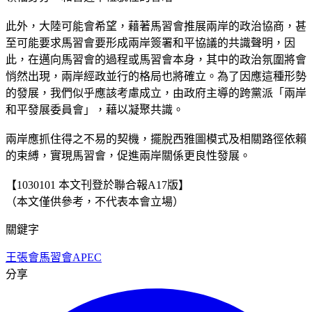
此外，大陸可能會希望，藉著馬習會推展兩岸的政治協商，甚
至可能要求馬習會要形成兩岸簽署和平協議的共識聲明，因
此，在邁向馬習會的過程或馬習會本身，其中的政治氛圍將會
悄然出現，兩岸經政並行的格局也將確立。為了因應這種形勢
的發展，我們似乎應該考慮成立，由政府主導的跨黨派「兩岸
和平發展委員會」，藉以凝聚共識。
兩岸應抓住得之不易的契機，擺脫西雅圖模式及相關路徑依賴
的束縛，實現馬習會，促進兩岸關係更良性發展。
【1030101 本文刊登於聯合報A17版】
（本文僅供參考，不代表本會立場）
關鍵字
王張會
馬習會
APEC
分享