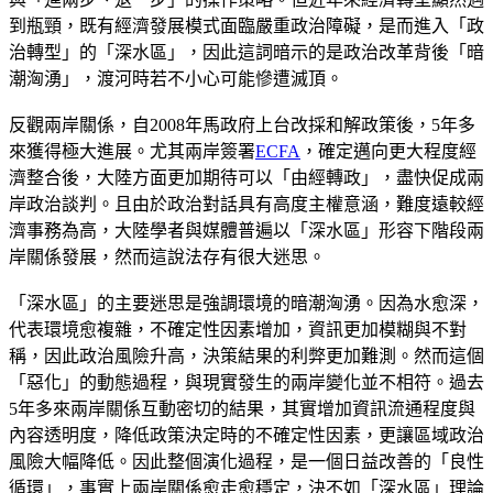
到瓶頸，既有經濟發展模式面臨嚴重政治障礙，是而進入「政
治轉型」的「深水區」，因此這詞暗示的是政治改革背後「暗
潮洶湧」，渡河時若不小心可能慘遭滅頂。
反觀兩岸關係，自2008年馬政府上台改採和解政策後，5年多
來獲得極大進展。尤其兩岸簽署
ECFA
，確定邁向更大程度經
濟整合後，大陸方面更加期待可以「由經轉政」，盡快促成兩
岸政治談判。且由於政治對話具有高度主權意涵，難度遠較經
濟事務為高，大陸學者與媒體普遍以「深水區」形容下階段兩
岸關係發展，然而這說法存有很大迷思。
「深水區」的主要迷思是強調環境的暗潮洶湧。因為水愈深，
代表環境愈複雜，不確定性因素增加，資訊更加模糊與不對
稱，因此政治風險升高，決策結果的利弊更加難測。然而這個
「惡化」的動態過程，與現實發生的兩岸變化並不相符。過去
5年多來兩岸關係互動密切的結果，其實增加資訊流通程度與
內容透明度，降低政策決定時的不確定性因素，更讓區域政治
風險大幅降低。因此整個演化過程，是一個日益改善的「良性
循環」，事實上兩岸關係愈走愈穩定，決不如「深水區」理論