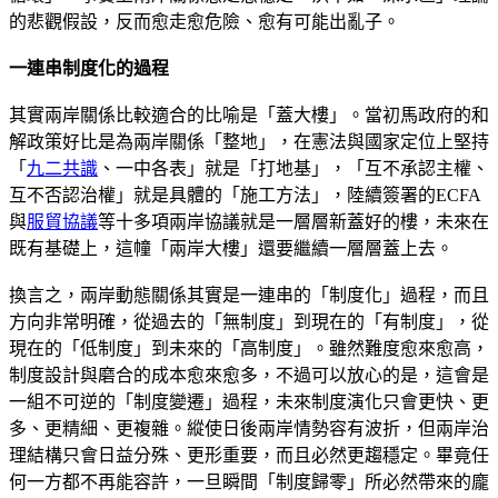
的悲觀假設，反而愈走愈危險、愈有可能出亂子。
一連串制度化的過程
其實兩岸關係比較適合的比喻是「蓋大樓」。當初馬政府的和
解政策好比是為兩岸關係「整地」，在憲法與國家定位上堅持
「
九二共識
、一中各表」就是「打地基」，「互不承認主權、
互不否認治權」就是具體的「施工方法」，陸續簽署的ECFA
與
服貿協議
等十多項兩岸協議就是一層層新蓋好的樓，未來在
既有基礎上，這幢「兩岸大樓」還要繼續一層層蓋上去。
換言之，兩岸動態關係其實是一連串的「制度化」過程，而且
方向非常明確，從過去的「無制度」到現在的「有制度」，從
現在的「低制度」到未來的「高制度」。雖然難度愈來愈高，
制度設計與磨合的成本愈來愈多，不過可以放心的是，這會是
一組不可逆的「制度變遷」過程，未來制度演化只會更快、更
多、更精細、更複雜。縱使日後兩岸情勢容有波折，但兩岸治
理結構只會日益分殊、更形重要，而且必然更趨穩定。畢竟任
何一方都不再能容許，一旦瞬間「制度歸零」所必然帶來的龐