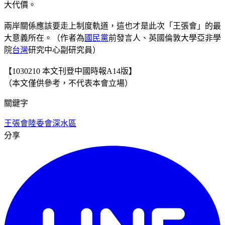
大代價。
兩岸關係應該要走上制度軌道，這也才是此次「王張會」的最
大意義所在。（作者為
國民黨
前發言人、英國倫敦大學亞非學
院
台灣
研究中心副研究員）
【1030210 本文刊登中國時報A14版】
（本文僅供參考，不代表本會立場）
關鍵字
王張會
陸委會
深水區
分享