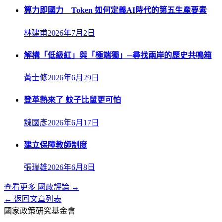
算力即國力 Token 如何定義AI時代的第五生產要素
林建甫
2026年7月2日
解構「低級紅」與「極端獨」─尋找兩岸的歷史共鳴箱
黃士修
2026年6月29日
登革熱來了 蚊子比鼠更可怕
魏國彥
2026年6月17日
建立保障教師制度
張瑞雄
2026年6月8日
查看更多
國政評論
→
← 返回文章列表
國家政策研究基金會