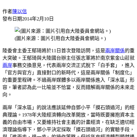
作者
陳以信
發布日期
2014年2月10日
(圖片來源：圖片引用自大陸委員會網站。)
陸委會主委王郁琦將於11日首次登陸訪問，這是
兩岸關係
的重
大突破。王郁琦與大陸國台辦主任張志軍將於南京紫金山莊就
兩岸
事務交換意見，代表兩岸交流正式脫下「白手套」，進入
「官方與官方」直接對口的新時代，這是兩岸關係「制度化」
的重要里程碑。不過兩岸媒體多以兩岸關係進入「深水區」形
容，筆者認為此一比喻並不恰當，反而錯解兩岸關係的未來走
向。
兩岸「深水區」的說法應該延伸自鄧小平「摸石頭過河」的經
典理論。1978年大陸經濟轉向改革開放，當時既要擁抱資本主
義的自由市場，又要維持社會主義的計畫經濟，在缺乏適切經
濟理論指導下，鄧小平決定採取「摸石頭過河」的實驗手段，
與「進兩步、退一步」的操作策略。但近年來經濟轉型顯然遇