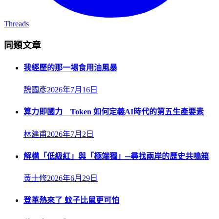
Threads
同類文章
我經歷的那一場食用油風暴
魏國彥
2026年7月16日
算力即國力 Token 如何定義AI時代的第五生產要素
林建甫
2026年7月2日
解構「低級紅」與「極端獨」─尋找兩岸的歷史共鳴箱
黃士修
2026年6月29日
登革熱來了 蚊子比鼠更可怕