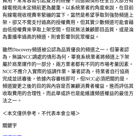
費用，常常容易引起雙方的紛擾，而這類情形在全台大部分有
線電視尚未定頻前更為嚴重。以系統業者的角度來說，在目前
有線電視收視費率緊繃的當下，當然是希望爭取到強勢頻道上
架，卻又不需支付過高的授權費用，但其實少數頻道可能會藉
由低授權費來爭取上架空間，但就無法兼顧節目品質，或是淪
為重播率過高的頻道，則會影響到民眾權益。
雖然Discovery頻道被公認為品質優良的頻道之一，但筆者認
為，無論NCC調處的情形為何，畢竟系統業者將頻道上下架
屬於商業運作的一部分，兩方業者都有不同的市場考量因素，
NCC不應介入實際的協調作業。筆者認為，待業者自行協商
完成並送審後，依據內容審核即可，但NCC必須把關的是，
頻道變更之後的目的與內容是否兼顧消費者權益，進而評估其
收取費用的合理性，而此舉或許也是能維護頻道權益的最佳方
法之一。
＜本文僅供參考，不代表本會立場＞
關鍵字