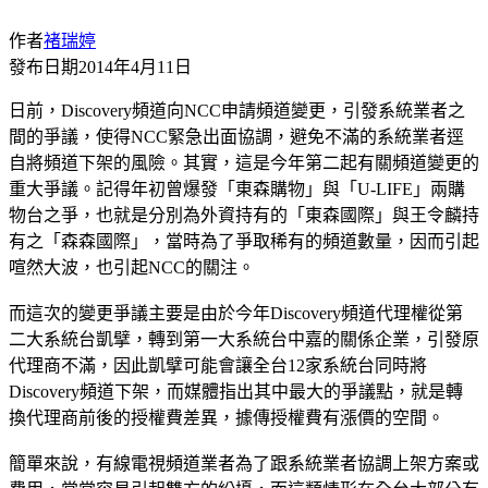
作者
褚瑞婷
發布日期
2014年4月11日
日前，Discovery頻道向NCC申請頻道變更，引發系統業者之
間的爭議，使得NCC緊急出面協調，避免不滿的系統業者逕
自將頻道下架的風險。其實，這是今年第二起有關頻道變更的
重大爭議。記得年初曾爆發「東森購物」與「U-LIFE」兩購
物台之爭，也就是分別為外資持有的「東森國際」與王令麟持
有之「森森國際」，當時為了爭取稀有的頻道數量，因而引起
喧然大波，也引起NCC的關注。
而這次的變更爭議主要是由於今年Discovery頻道代理權從第
二大系統台凱擘，轉到第一大系統台中嘉的關係企業，引發原
代理商不滿，因此凱擘可能會讓全台12家系統台同時將
Discovery頻道下架，而媒體指出其中最大的爭議點，就是轉
換代理商前後的授權費差異，據傳授權費有漲價的空間。
簡單來說，有線電視頻道業者為了跟系統業者協調上架方案或