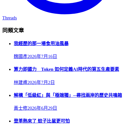
Threads
同類文章
我經歷的那一場食用油風暴
魏國彥
2026年7月16日
算力即國力 Token 如何定義AI時代的第五生產要素
林建甫
2026年7月2日
解構「低級紅」與「極端獨」─尋找兩岸的歷史共鳴箱
黃士修
2026年6月29日
登革熱來了 蚊子比鼠更可怕