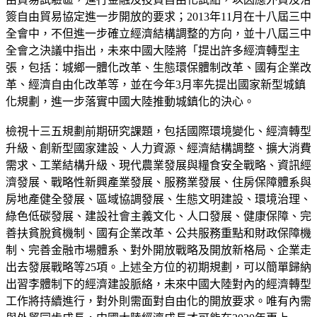
簽自由貿易協定進一步開放的要求；2013年11月在十八屆三中
全會中，不但進一步確立經濟結構調整的方向，並十八屆三中
全會之決議中指出，未來中國大陸將「提出許多經濟轉型主
張，包括：城鄉一體化改革、生態環保體制改革、國有企業改
革、經濟自由化改革等，並在今年3月率先提出國家新型城鎮
化規劃，進一步落實中國大陸推動城鎮化的決心。
檢視十三五規劃前期研究課題，包括國際環境變化、經濟轉型
升級、創新型國家建設、人力資源、經濟結構調整、擴大消費
需求、工業結構升級、現代農業發展與糧食安全戰略、資訊經
濟發展、戰略性新興產業發展、服務業發展、住房保障體系與
房地產健全發展、區域協調發展、生態文明建設、環境治理、
綠色低碳發展、建設社會主義文化、人口發展、健康保障、完
善扶貧脫貧機制、國有企業改革、公共服務重點和財政保障機
制、完善金融市場體系、對外開放戰略及開放新格局、企業走
出去發展戰略等25項。上述全方位的初期規劃，可以簡單歸納
出習李體制下的經濟建設脈絡，未來中國大陸對內的經濟轉型
工作將持續進行，對外則需面對自由化的開放要求。唯有內需