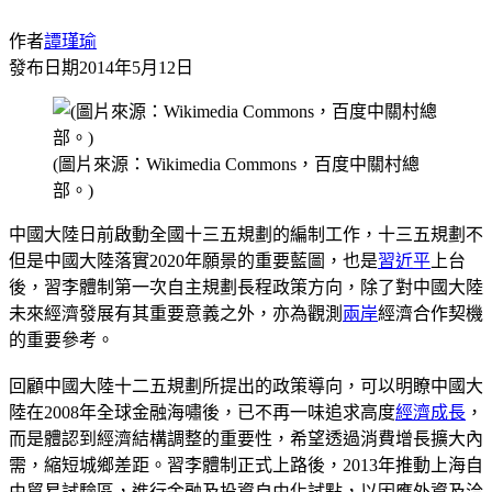
作者
譚瑾瑜
發布日期
2014年5月12日
(圖片來源：Wikimedia Commons，百度中關村總
部。)
中國大陸日前啟動全國十三五規劃的編制工作，十三五規劃不
但是中國大陸落實2020年願景的重要藍圖，也是
習近平
上台
後，習李體制第一次自主規劃長程政策方向，除了對中國大陸
未來經濟發展有其重要意義之外，亦為觀測
兩岸
經濟合作契機
的重要參考。
回顧中國大陸十二五規劃所提出的政策導向，可以明瞭中國大
陸在2008年全球金融海嘯後，已不再一味追求高度
經濟成長
，
而是體認到經濟結構調整的重要性，希望透過消費增長擴大內
需，縮短城鄉差距。習李體制正式上路後，2013年推動上海自
由貿易試驗區，進行金融及投資自由化試點，以因應外資及洽