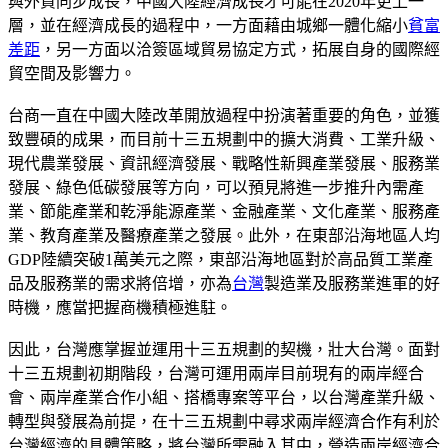
與外貿同步成長，中國大陸經濟成長才可能在2020年更上一
層，並在經濟成長的過程中，一方面藉由城鄉一體化縮小
貧富
差距
，另一方面以洽簽區域貿易協定方式，拓展自身的國際經
貿空間及影響力。
台商一直在中國大陸改革開放過程中扮演著重要的角色，並獲
致豐碩的成果，而目前十三五規劃中的擴大消費、工業升級、
現代農業發展、資訊經濟發展、戰略性新興產業發展、服務業
發展、綠色低碳發展等方向，可以預見將進一步推升內需產
業、節能產業和乾淨能源產業、金融產業、文化產業、服務產
業、教育產業及醫療產業之發展。此外，在東部沿海地區人均
GDP陸續突破1萬美元之際，東部沿海地區對於高品質工業產
品及服務業的需求將倍增，亦為
台灣
製造業及服務業進軍的好
時機，應當把握商機積極進駐。
因此，台灣應掌握並運用十三五規劃的契機，壯大台灣。面對
十三五規劃初期階段，台灣可運用兩岸目前現有的兩岸經合
會、兩岸產業合作小組、搭橋專案等平台，以台灣產業升級、
轉型與發展為前提，在十三五規劃中尋求兩岸經濟合作有利於
台灣經濟的具體策略，將台灣所需融入其中，營造兩岸經濟合