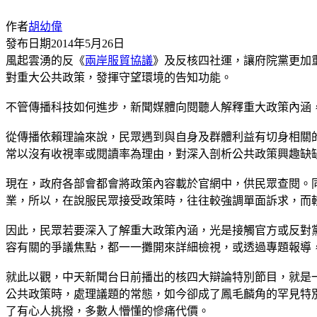
作者
胡幼偉
發布日期
2014年5月26日
風起雲湧的反《
兩岸
服貿協議
》及反核四社運，讓府院黨更加
對重大公共政策，發揮守望環境的告知功能。
不管傳播科技如何進步，新聞媒體向閱聽人解釋重大政策內涵
從傳播依賴理論來說，民眾遇到與自身及群體利益有切身相關
常以沒有收視率或閱讀率為理由，對深入剖析公共政策興趣缺
現在，政府各部會都會將政策內容載於官網中，供民眾查閱。
業，所以，在說服民眾接受政策時，往往較強調單面訴求，而
因此，民眾若要深入了解重大政策內涵，光是接觸官方或反對
容有關的爭議焦點，都一一攤開來詳細檢視，或透過專題報導
就此以觀，中天新聞台日前播出的核四大辯論特別節目，就是
公共政策時，處理議題的常態，如今卻成了鳳毛麟角的罕見特
了有心人挑撥，多數人懵懂的慘痛代價。