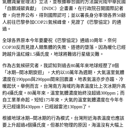
氣體減量管理法》立法，並根據聯合國的方法論完成中華民國
「自願減碳貢獻」（INDC）企畫書，在行政院召開國際記者
會，向世界公布，得到國際認可；並以署長身分率領各界50餘
人前往巴黎參加COP21氣候峰會，見證了《巴黎協定》的通
過。
全球各界原本今年要慶祝《巴黎協定》通過10周年，奈何
COP30反而見證人類集體的失敗、道德的墮落，因為暖化已經
跨越升溫紅線1.5攝氏度，地球將難逃行星級災難。
作為古氣候研究者，我認知到過去80萬年來地球經歷了8個
「冰期─間冰期旋迴」，大約以10萬年為週期，大氣溫室氣體
濃度在190ppm與290ppm間來回震盪，地表氣溫亦步亦趨、冷
暖起伏。舉例而言，台灣南方海域的海表溫度比上次冰期升高
約4攝氏度。80萬年來，溫室氣體濃度始終沒超過300ppm；而
自工業革命起，短短175年來，大氣的溫室氣體濃度在今年冬
天已經達到430ppm，已經越雷池130ppm了。
根據地球冰期─間冰期的行為模式，台灣附近海表溫度也應該
要上升超過4個攝氏度，但基於物理的原因，海溫沒有大幅上