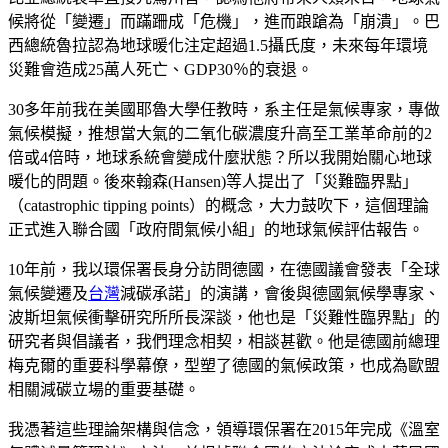
候將從「變遷」而蹣跚成「危機」，進而踉蹌為「崩潰」。巴
西總統魯拉認為地球暖化注定超過1.5攝氏度，未來每年環境
災難會造成25萬人死亡、GDP30％的衰退。
30多年前我在美國耶魯大學任教時，系主任是氣候專家，專做
氣候模擬，推想當大氣的二氧化碳濃度升高至工業革命前的2
倍或4倍時，地球系統會變成什麼狀態？所以我開始關心地球
暖化的問題。後來翰森(Hansen)等人提出了「災難臨界點」
（catastrophic tipping points）的概念，大力鼓吹下，這個理論
正式進入聯合國「政府間氣候小組」的地球氣候評估報告。
10年前，我以環保署長身分訪問德國，在德國議會發表「全球
氣候變遷及
台灣
減碳承諾」的演講，會後與德國氣候學專家、
波斯坦氣候衝擊研究所所長深談，他也是「災難性臨界點」的
研究者與倡議者，我們理念相契，相談甚歡。他是德國前總理
梅克爾的重要科學幕僚，型塑了德國的氣候政策，也成為歐盟
相關減碳立場的重要基礎。
我憑著這些理論架構與信念，領導環保署在2015年完成《溫室