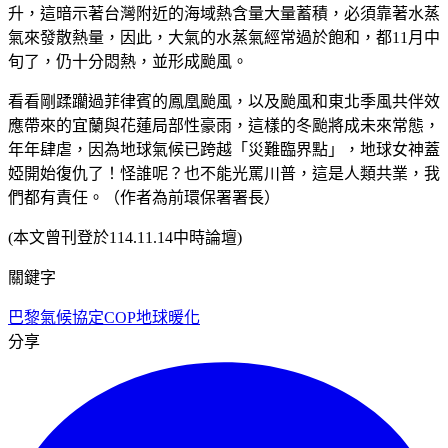
升，這暗示著台灣附近的海域熱含量大量蓄積，必須靠著水蒸
氣來發散熱量，因此，大氣的水蒸氣經常過於飽和，都11月中
旬了，仍十分悶熱，並形成颱風。
看看剛蹂躪過菲律賓的鳳凰颱風，以及颱風和東北季風共伴效
應帶來的宜蘭與花蓮局部性豪雨，這樣的冬颱將成未來常態，
年年肆虐，因為地球氣候已跨越「災難臨界點」，地球女神蓋
婭開始復仇了！怪誰呢？也不能光罵川普，這是人類共業，我
們都有責任。（作者為前環保署署長）
(本文曾刊登於114.11.14中時論壇)
關鍵字
巴黎氣候協定
COP
地球暖化
分享