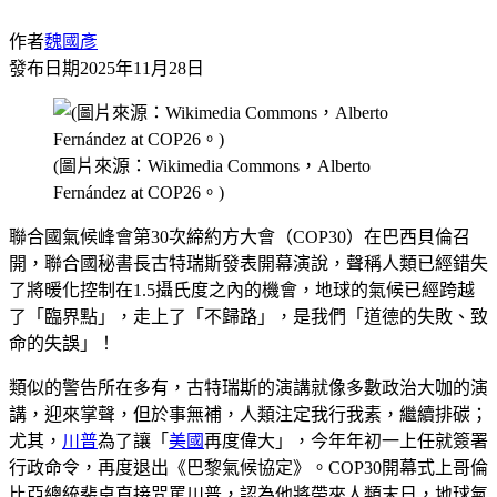
作者
魏國彥
發布日期
2025年11月28日
(圖片來源：Wikimedia Commons，Alberto
Fernández at COP26。)
聯合國氣候峰會第30次締約方大會（COP30）在巴西貝倫召
開，聯合國秘書長古特瑞斯發表開幕演說，聲稱人類已經錯失
了將暖化控制在1.5攝氏度之內的機會，地球的氣候已經跨越
了「臨界點」，走上了「不歸路」，是我們「道德的失敗、致
命的失誤」！
類似的警告所在多有，古特瑞斯的演講就像多數政治大咖的演
講，迎來掌聲，但於事無補，人類注定我行我素，繼續排碳；
尤其，
川普
為了讓「
美國
再度偉大」，今年年初一上任就簽署
行政命令，再度退出《巴黎氣候協定》。COP30開幕式上哥倫
比亞總統裴卓直接咒罵川普，認為他將帶來人類末日，地球氣