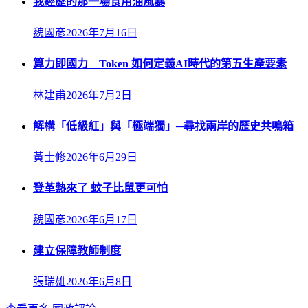
我經歷的那一場食用油風暴
魏國彥
2026年7月16日
算力即國力 Token 如何定義AI時代的第五生產要素
林建甫
2026年7月2日
解構「低級紅」與「極端獨」─尋找兩岸的歷史共鳴箱
黃士修
2026年6月29日
登革熱來了 蚊子比鼠更可怕
魏國彥
2026年6月17日
建立保障教師制度
張瑞雄
2026年6月8日