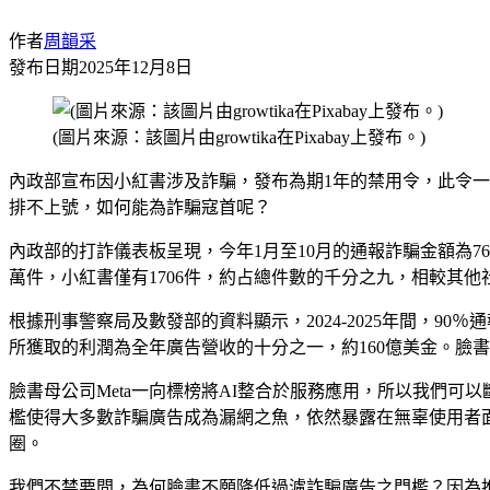
作者
周韻采
發布日期
2025年12月8日
(圖片來源：該圖片由growtika在Pixabay上發布。)
內政部宣布因小紅書涉及詐騙，發布為期1年的禁用令，此令
排不上號，如何能為詐騙寇首呢？
內政部的打詐儀表板呈現，今年1月至10月的通報詐騙金額為766
萬件，小紅書僅有1706件，約占總件數的千分之九，相較其
根據刑事警察局及數發部的資料顯示，2024-2025年間，90
所獲取的利潤為全年廣告營收的十分之一，約160億美金。臉書
臉書母公司Meta一向標榜將AI整合於服務應用，所以我們可
檻使得大多數詐騙廣告成為漏網之魚，依然暴露在無辜使用者
圈。
我們不禁要問，為何臉書不願降低過濾詐騙廣告之門檻？因為推