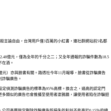
殺言論自由，台灣用戶僅3百萬的小紅書，連社群網站前5名都
2.48億元，僅為全年的千分之二；又全年通報的詐騙件數為18.5
不在酒。
.29億元）亦與臉書有關。路透社今年11月報導，臉書從詐騙廣告
則詐騙廣告。
書設定偵測詐騙廣告的標準為95％高標。換言之，過高的認定門
更多類似的廣告也會推播至使用者塗鴉牆，讓使用者陷在詐騙迴
公司高層敲定刪除詐騙廣告所損失的利益不能高於0.15％的總