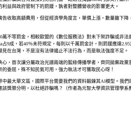
失的利益與政府管制下的罰鍰，孰者對整體營收的影響更大。
廣告收取高額費用，但從經濟學角度言，單價上漲，數量雖下降
000萬不等罰金，相較歐盟的《數位服務法》對未下架詐騙或非
ta占9成，若40％未符規定，每則以千萬罰金計，則罰鍰應達2.9
金。顯見在台灣，不是沒有法律遏止不法行為，而是執法強度不足。
的決心，首次讓分屬政治光譜兩端的藍綠傳播學者，齊同拋棄政
奈的委屈，殊不知民氣可用，強力執法才可獲取民心呀！
界中最大華文區，國際平台需要我們的資料鍛鍊其AI模型。我們
應該獎懲分明，以杜絕詐騙嗎？（作者為元智大學資訊管理學系