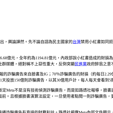
一出，輿論譁然。先不論自詡為民主國家的
台灣
禁用小紅書如同扼
.68億元，全年約為1194.81億元，內政部說小紅書造成的財損為
他社群媒體，絕對稱不上惡性重大，反倒突顯
民進黨
政府醉翁之意
％通報的詐騙廣告來自臉書及IG；70％詐騙廣告的財損（約每日2
1天投放150億則詐騙廣告，以其30億用戶計，每人每天會看到5
以斷定Meta不是沒有技術偵測詐騙廣告，而是如路透社報導，臉
面前。且根據臉書演算法設定，一旦使用者點閱一則詐騙廣告，
播詐騙廣告有直接的財務利益。路透社揭露Meta內部文件顯示，