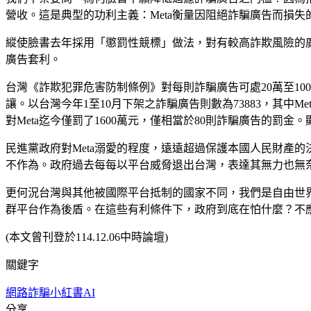
營收。這是典型的功利主義：Meta衡量因阻絕詐騙廣告而損
縱使臉書去年採用「懲罰性競標」做法，對有較高詐欺風險的
廣告套利。
台灣《詐欺犯罪危害防制條例》對每則詐騙廣告可處20萬至1
讓。以台灣今年1至10月下架之詐騙廣告則數為73883，其中Me
對Meta迄今僅罰了1600萬元，僅相當於80則詐騙廣告的罰
民進黨政府對Meta溺愛的程度，遠遠超過保護本國人民財產
不作為。政府過去每每以平台威脅退出台灣，表達其無力也無
更何況台灣與其他被國際平台抵制的國家不同，我們是自由世
群平台作為後盾。在這些有利條件下，政府到底在怕什麼？不
(本文曾刊登於114.12.06中時論壇)
關鍵字
網路詐騙
小紅書
AI
分享