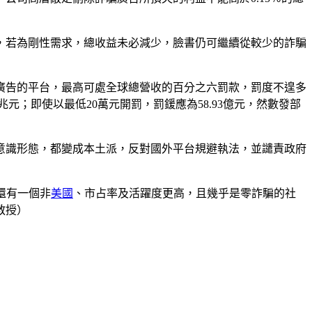
，若為剛性需求，總收益未必減少，臉書仍可繼續從較少的詐騙
法廣告的平台，最高可處全球總營收的百分之六罰款，罰度不遑多
5兆元；即使以最低20萬元開罰，罰鍰應為58.93億元，然數發部
黨意識形態，都變成本土派，反對國外平台規避執法，並譴責政府
還有一個非
美國
、市占率及活躍度更高，且幾乎是零詐騙的社
教授）