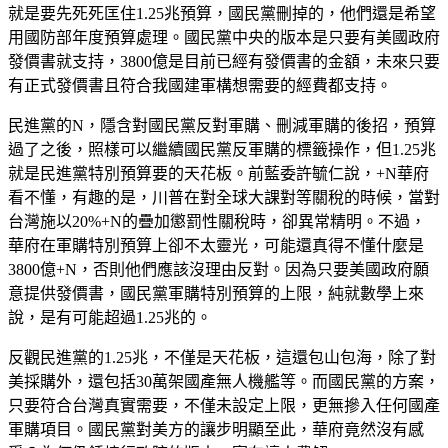
就是要先死死匡住1.25兆預算，國民黨刪掉的，他們還是希望
用國防部年度預算處理。國民黨中央的版本是只要有美國政府
發價書就支持，3800億是目前已經有發價書的金額，未來只要
有正式發價書且符合我國建軍構想需要的經費都支持。
民進黨的N，隱含對國民黨反對軍購、刪減軍購的後招，預算
過了之後，照樣可以繼續國民黨反軍購的標籤操作，但1.25兆
就是民進黨特別預算要的天花板。前藍委許毓仁說，+N華府
看不懂，有趣的是，川普在對全球大課對等關稅的時候，當對
台灣施以20%+N的疊加懲罰性關稅時，卻異常精明。不過，
華府在軍購特別預算上卻不太靈光，可能還真得不懂什麼是
3800億+N，否則他們應該沒理由反對。因為只要美國政府願
意提供發價書，國民黨軍購特別預算的上限，純就數學上來
說，是有可能超過1.25兆的。
反觀民進黨的1.25兆，不僅是天花板，這還包山包海，除了對
美採購外，還包括30萬架國產無人機艦等。而國民黨的方案，
只要符合台灣真實需要，不僅未設定上限，更無摻入任何國產
軍購項目。國民黨對美方的讓步明顯至此，華府竟然沒有感