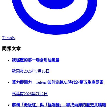
Threads
同類文章
我經歷的那一場食用油風暴
魏國彥
2026年7月16日
算力即國力 Token 如何定義AI時代的第五生產要素
林建甫
2026年7月2日
解構「低級紅」與「極端獨」─尋找兩岸的歷史共鳴箱