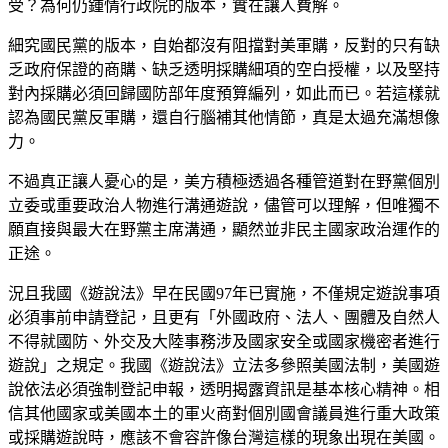
受？為何仍鍾情行政院的版本，實在讓人費解。
細究國民黨的版本，自始都沒有阻擋對美軍購，反對的只有缺
乏政府保證的商購、缺乏透明採購細項的空白授權，以及堅持
對內採購必須回歸國防部年度預算編列，如此而已。若這樣就
認為國民黨反軍購，還自行腦補其他情節，真是太過充滿想像
力。
不過真正讓人憂心的是，美方積極透過各種管道對在野黨個別
立委或重要政治人物進行溝通遊說，儘管可以理解，但唯獨不
願直接與最大在野黨主席溝通，顯然並非民主國家政治運作的
正途。
況且我國《遊說法》早在民國97年已實施，不僅規定遊說事項
必須事前申請登記，且更有「外國政府、法人、團體及自然人
不得就國防、外交及大陸事務涉及國家安全或國家機密者進行
遊說」之規定。我國《遊說法》立法多參照美國法制，美國遊
說依法必須強制登記申報，透明揭露資訊是基本核心精神。相
信其他國家或美國本土的軍火商對個別國會議員進行重大政策
或採購遊說時，應該不會容許像台灣這樣的現象出現在美國。