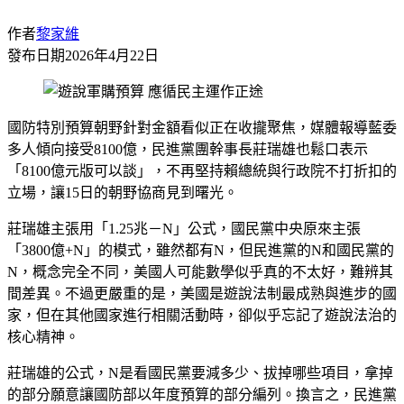
作者
黎家維
發布日期
2026年4月22日
國防特別預算朝野針對金額看似正在收攏聚焦，媒體報導藍委
多人傾向接受8100億，民進黨團幹事長莊瑞雄也鬆口表示
「8100億元版可以談」，不再堅持賴總統與行政院不打折扣的
立場，讓15日的朝野協商見到曙光。
莊瑞雄主張用「1.25兆－N」公式，國民黨中央原來主張
「3800億+N」的模式，雖然都有N，但民進黨的N和國民黨的
N，概念完全不同，美國人可能數學似乎真的不太好，難辨其
間差異。不過更嚴重的是，美國是遊說法制最成熟與進步的國
家，但在其他國家進行相關活動時，卻似乎忘記了遊說法治的
核心精神。
莊瑞雄的公式，N是看國民黨要減多少、拔掉哪些項目，拿掉
的部分願意讓國防部以年度預算的部分編列。換言之，民進黨