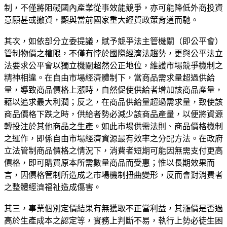
制，不僅將阻礙國內產業從事效能競爭，亦可能降低外商投資
意願甚或撤資，顯與當前國家重大經貿政策背道而馳。
其次，如依部分立委提議，賦予競爭法主管機關（即公平會）
管制物價之權限，不僅有悖於國際經濟法趨勢，更與公平法立
法要求公平會以獨立機關超然公正地位，維護市場競爭機制之
精神相違。在自由市場經濟體制下，當商品需求量超過供給
量，導致商品價格上漲時，自然促使供給者增加該商品產量，
藉以追求最大利潤；反之，在商品供給量超過需求量，致使該
商品價格下跌之時，供給者勢必減少該商品產量，以便將資源
轉投注於其他商品之生產。如此市場供需法則、商品價格機制
之運作，即係自由市場經濟資源最有效率之分配方法。在政府
立法管制商品價格之情況下，消費者短期可能因無需支付更高
價格，即可購買原本所需數量商品而受惠；惟以長期效果而
言，因價格管制所造成之市場機制扭曲變形，反而會對消費者
之整體經濟福祉造成傷害。
其三，事業個別定價結果有無獲取不正當利益，其漲價是否過
高於生產成本之認定等，實務上判斷不易，執行上勢必徒生困