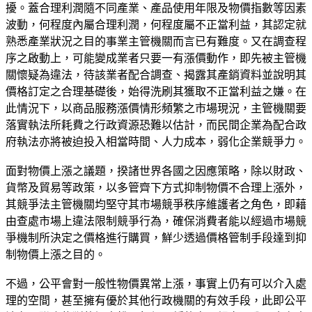
擾。蓋合理利潤隨不同產業、產品使用年限及物價指數等因素
波動，何程度內屬合理利潤，何程度屬不正當利益，其認定就
熟悉產業狀況之目的事業主管機關而言已有難度。又在調查程
序之啟動上，可能變成業者只要一有漲價動作，即先被主管機
關懷疑為違法，待該業者配合調查、揭露其產銷資料並說明其
價格訂定之合理基礎後，始得洗刷其獲取不正當利益之嫌。在
此情況下，以商品服務漲價情形頻繁之市場現況，主管機關要
落實執法所耗費之行政資源恐難以估計，而民間企業為配合政
府執法亦將被迫投入相當時間、人力成本，弱化企業競爭力。
面對物價上漲之議題，揆諸世界各國之因應策略，除以財政、
貨幣及貿易等政策，以多管齊下方式抑制物價不合理上漲外，
其競爭法主管機關均堅守其市場競爭秩序維護者之角色，即藉
由查處市場上違法限制競爭行為，確保消費者能以經過市場競
爭機制所決定之價格進行購買，鮮少透過價格管制手段達到抑
制物價上漲之目的。
不過，公平會對一般性物價異常上漲，事實上仍有可以介入處
理的空間，甚至擁有優於其他行政機關的有效手段，此即公平