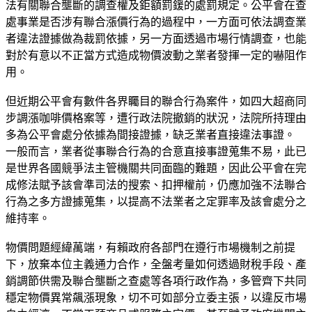
法有關聯合壟斷的調查權及鉅額罰鍰的處罰規定。公平會在查
處事業是否涉有聯合漲價行為的過程中，一方面可依法調查業
者違法證據做為裁罰依據，另一方面透過市場行情調查，也能
對於有意以不正當方式造成物價波動之業者發揮一定的嚇阻作
用。
但近期公平會有數件各界矚目的聯合行為案件，如四大超商同
步調漲咖啡價格案等，遭行政法院撤銷的狀況，法院所持理由
多為公平會處分依據為間接證據，缺乏業者直接違法事證。
一般而言，業者從事聯合行為的合意直接事證蒐集不易，此已
是世界各國競爭法主管機關共同面臨的難題，因此公平會在完
成修法賦予該會準司法的搜索、扣押權前，仍應加強不法聯合
行為之多方證據蒐集，以提高不法業者之定罪率及該會處分之
維持率。
物價問題經緯萬端，有賴政府各部門在遵行市場機制之前提
下，放棄本位主義通力合作，全盤考量如何透過財稅手段、產
銷調節供需及聯合壟斷之查處等各項行政作為，多管齊下共同
穩定物價異常飆漲現象，切不可如部分立委主張，以違反市場