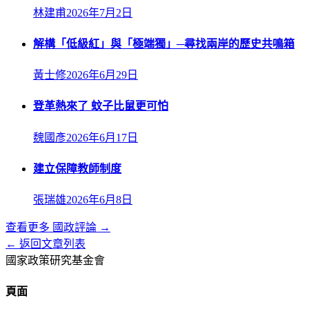
林建甫
2026年7月2日
解構「低級紅」與「極端獨」─尋找兩岸的歷史共鳴箱
黃士修
2026年6月29日
登革熱來了 蚊子比鼠更可怕
魏國彥
2026年6月17日
建立保障教師制度
張瑞雄
2026年6月8日
查看更多
國政評論
→
← 返回文章列表
國家政策研究基金會
頁面