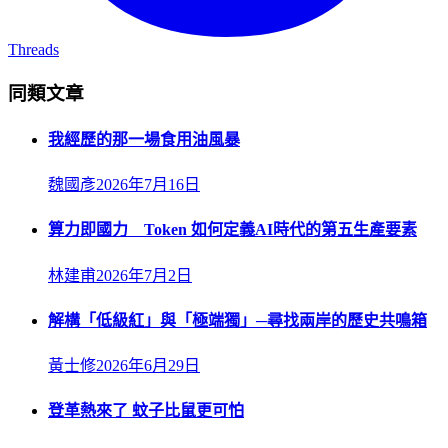
Threads
同類文章
我經歷的那一場食用油風暴
魏國彥
2026年7月16日
算力即國力 Token 如何定義AI時代的第五生產要素
林建甫
2026年7月2日
解構「低級紅」與「極端獨」─尋找兩岸的歷史共鳴箱
黃士修
2026年6月29日
登革熱來了 蚊子比鼠更可怕