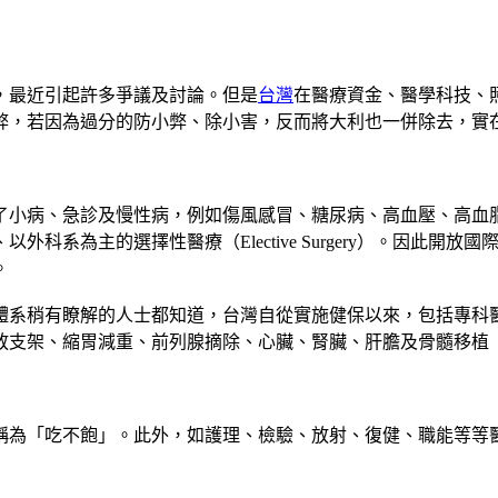
，最近引起許多爭議及討論。但是
台灣
在醫療資金、醫學科技、
弊，若因為過分的防小弊、除小害，反而將大利也一併除去，實
了小病、急診及慢性病，例如傷風感冒、糖尿病、高血壓、高血
科系為主的選擇性醫療（Elective Surgery）。因此
。
體系稍有瞭解的人士都知道，台灣自從實施健保以來，包括專科
放支架、縮胃減重、前列腺摘除、心臟、腎臟、肝膽及骨髓移植
稱為「吃不飽」。此外，如護理、檢驗、放射、復健、職能等等