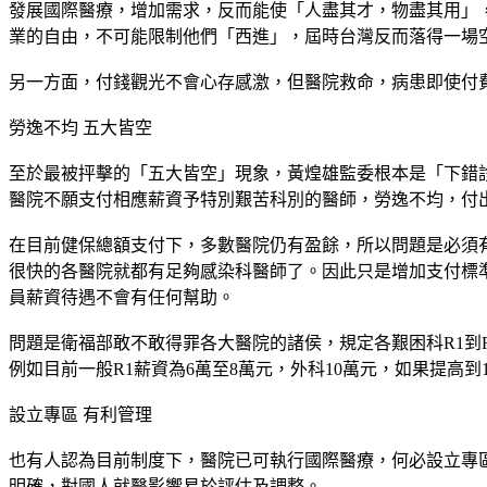
發展國際醫療，增加需求，反而能使「人盡其才，物盡其用」
業的自由，不可能限制他們「西進」，屆時台灣反而落得一場
另一方面，付錢觀光不會心存感激，但醫院救命，病患即使付
勞逸不均 五大皆空
至於最被抨擊的「五大皆空」現象，黃煌雄監委根本是「下錯
醫院不願支付相應薪資予特別艱苦科別的醫師，勞逸不均，付
在目前健保總額支付下，多數醫院仍有盈餘，所以問題是必須
很快的各醫院就都有足夠感染科醫師了。因此只是增加支付標
員薪資待遇不會有任何幫助。
問題是衛福部敢不敢得罪各大醫院的諸侯，規定各艱困科R1到
例如目前一般R1薪資為6萬至8萬元，外科10萬元，如果提高
設立專區 有利管理
也有人認為目前制度下，醫院已可執行國際醫療，何必設立專
明確，對國人就醫影響易於評估及調整。