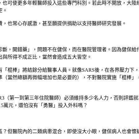
，也可使更多年輕醫師投入這些專門科別。若此時不開放，大陸
空。
費，也常心存感激，甚至願提供捐助以支持醫師研究發展。
診斷，開錯藥」，問題不在健保，而在醫院管理者。因為健保給
出與所得不成正比，當然會造成五大皆空。
有「棍棒」將結餘分給醫事人員。就像SARS後，在各界壓力下
準（當然總額再微幅增加也是必要的），不對醫院實施「棍棒」
R3（第一到第三年住院醫師）必須維持多少名人力，否則評鑑
到15萬元，還怕沒有「勇醫」投入外科嗎？
區？但醫院內的二類病患混合，即使沒大小眼，健保病人也會懷