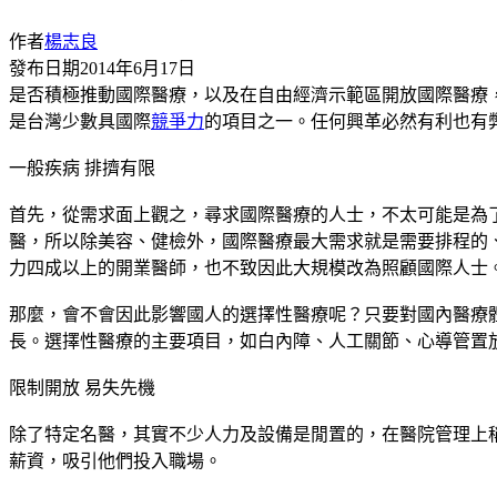
作者
楊志良
發布日期
2014年6月17日
是否積極推動國際醫療，以及在自由經濟示範區開放國際醫療
是台灣少數具國際
競爭力
的項目之一。任何興革必然有利也有
一般疾病 排擠有限
首先，從需求面上觀之，尋求國際醫療的人士，不太可能是為
醫，所以除美容、健檢外，國際醫療最大需求就是需要排程的、以外
力四成以上的開業醫師，也不致因此大規模改為照顧國際人士
那麼，會不會因此影響國人的選擇性醫療呢？只要對國內醫療
長。選擇性醫療的主要項目，如白內障、人工關節、心導管置
限制開放 易失先機
除了特定名醫，其實不少人力及設備是閒置的，在醫院管理上
薪資，吸引他們投入職場。