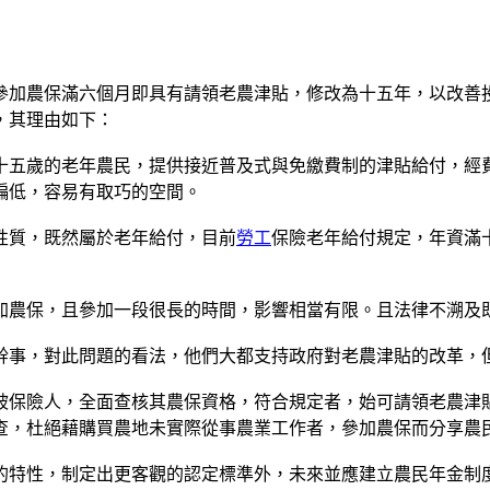
參加農保滿六個月即具有請領老農津貼，修改為十五年，以改善
，其理由如下：
十五歲的老年農民，提供接近普及式與免繳費制的津貼給付，經
偏低，容易有取巧的空間。
性質，既然屬於老年給付，目前
勞工
保險老年給付規定，年資滿
加農保，且參加一段很長的時間，影響相當有限。且法律不溯及
幹事，對此問題的看法，他們大都支持政府對老農津貼的改革，
被保險人，全面查核其農保資格，符合規定者，始可請領老農津
查，杜絕藉購買農地未實際從事農業工作者，參加農保而分享農
的特性，制定出更客觀的認定標準外，未來並應建立農民年金制