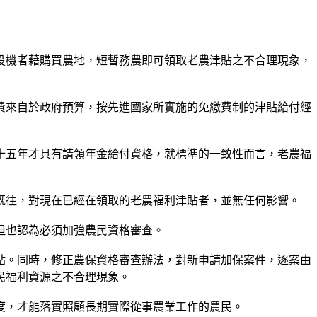
投機者藉購買農地，短暫務農即可領取老農津貼之不合理現象，
費來自於政府預算，按先進國家所實施的免繳費制的津貼給付經
十五年才具有請領年金給付資格，就標準的一致性而言，老農福
既往，對現在已經在領取的老農福利津貼者，並無任何影響。
但也認為必須加強農民資格審查。
貼。同時，修正農保資格審查辦法，對新申請加保案件，逐案由
民福利資源之不合理現象。
度，才能落實照顧長期實際從事農業工作的農民。