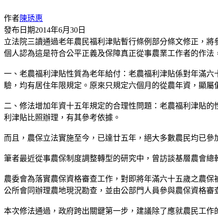
作者
陳琇惠
發布日期
2014年6月30日
立法院三讀通過老年農民福利津貼暫行條例部分條文修正，將
個人認為這是符合公平正義及保障真正從事農業工作者的作法
一、老農福利津貼性質為老年給付：老農福利津貼係對年滿六
驗，均有居住年限規定。原來只規定六個月的從農年資，顯屬
二、修法增加年資十五年規定的合理性問題：老農福利津貼的
利津貼比照辦理，有其參考依據。
而且，農保立法實施至今，已達廿五年，絕大多數農民均已參
筆者最近從事農保制度調整轉型的研究中，曾訪談基層農會總
農委會為落實農保資格審查工作，對即將年滿六十五歲之農保
公所會同辦理農地現況勘查，並由公部門人員參與農保資格審
本次修法通過，政府跨出關鍵第一步，建議除了應就農民工作